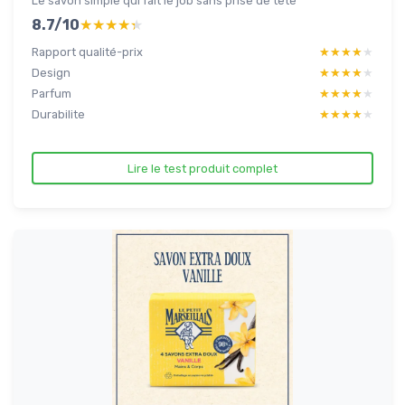
Le savon simple qui fait le job sans prise de tête
8.7/10
★★★★★
★★★★★
Rapport qualité-prix
★★★★★
★★★★★
Design
★★★★★
★★★★★
Parfum
★★★★★
★★★★★
Durabilite
★★★★★
★★★★★
Lire le test produit complet