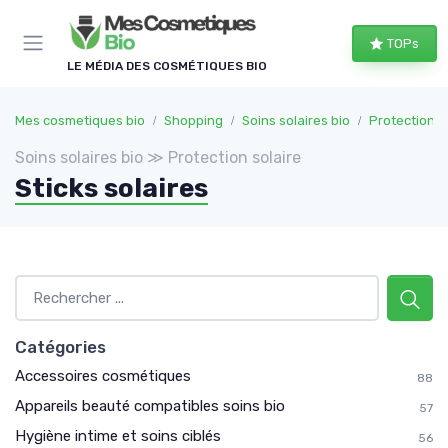
Panneau de gestion des cookies
TOPs
LE MÉDIA DES COSMÉTIQUES BIO
Mes cosmetiques bio
Shopping
Soins solaires bio
Protection s
Soins solaires bio ≫ Protection solaire
Sticks solaires
Catégories
Accessoires cosmétiques
88
Appareils beauté compatibles soins bio
57
Hygiène intime et soins ciblés
56