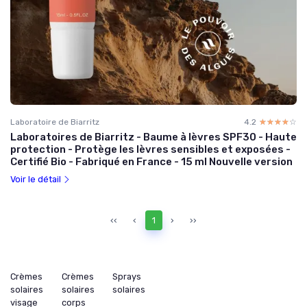
Laboratoire de Biarritz
4.2
☆☆☆☆☆
★★★★★
Laboratoires de Biarritz - Baume à lèvres SPF30 - Haute
protection - Protège les lèvres sensibles et exposées -
Certifié Bio - Fabriqué en France - 15 ml Nouvelle version
Voir le détail
‹‹
‹
1
›
››
Crèmes
Crèmes
Sprays
solaires
solaires
solaires
visage
corps