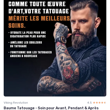
Viking Revolution
4.5
☆☆☆☆☆
★★★★★
Baume Tatouage - Soin pour Avant, Pendant & Après