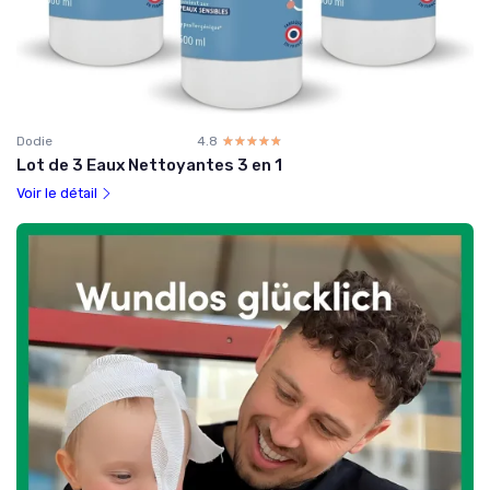
Dodie
4.8
☆☆☆☆☆
★★★★★
Lot de 3 Eaux Nettoyantes 3 en 1
Voir le détail