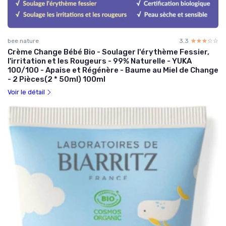
bee nature
3.3
☆☆☆☆☆
★★★★★
Crème Change Bébé Bio - Soulager l'érythème Fessier,
l'irritation et les Rougeurs - 99% Naturelle - YUKA
100/100 - Apaise et Régénère - Baume au Miel de Change
- 2 Pièces(2 * 50ml) 100ml
Voir le détail