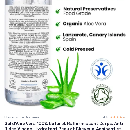
bleu marine Bretania
4.5
☆☆☆☆☆
★★★★★
Gel d'Aloe Vera 100% Naturel, Raffermissant Corps, Anti
Rides Visage, Hydratant Peau et Cheveux, Apaisant et