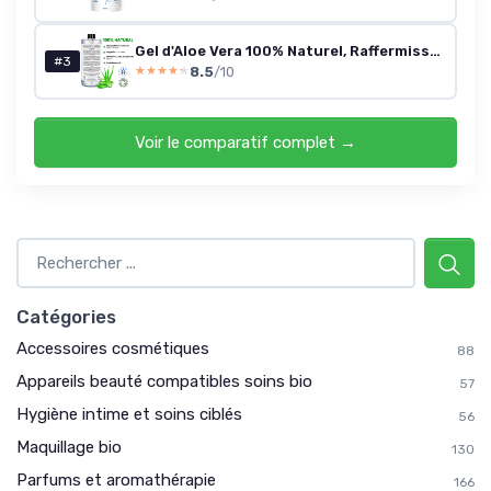
Gel d'Aloe Vera 100% Naturel, Raffermissant Corps, Anti Rides Visage, Hydratant Peau et Cheveux, Apaisant et Réparateur Cheveux (Après Soleil, Après le Rasage et l'épilation) - 3 x 200 ml
#3
8.5
/10
★★★★★
★★★★★
Voir le comparatif complet →
Catégories
Accessoires cosmétiques
88
Appareils beauté compatibles soins bio
57
Hygiène intime et soins ciblés
56
Maquillage bio
130
Parfums et aromathérapie
166