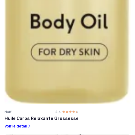
Naïf
4.4
☆☆☆☆☆
★★★★★
Huile Corps Relaxante Grossesse
Voir le détail