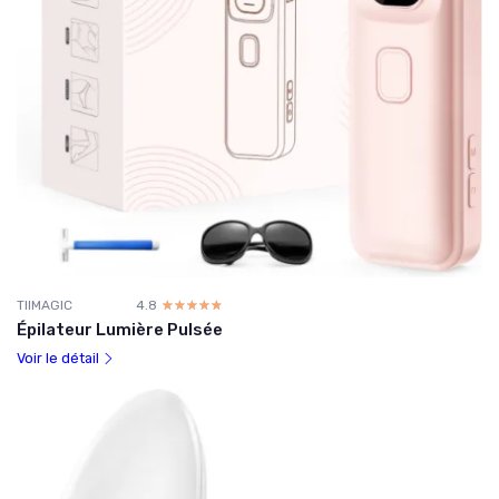
TIIMAGIC
4.8
☆☆☆☆☆
★★★★★
Épilateur Lumière Pulsée
Voir le détail