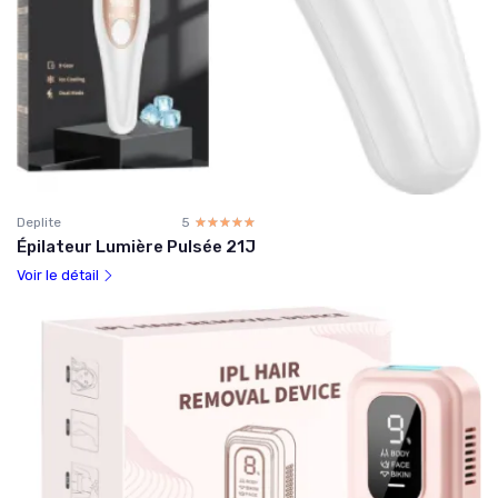
Deplite
5
☆☆☆☆☆
★★★★★
Épilateur Lumière Pulsée 21J
Voir le détail