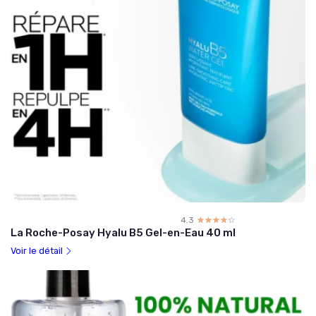
4.3
☆☆☆☆☆
★★★★★
La Roche-Posay Hyalu B5 Gel-en-Eau 40 ml
Voir le détail