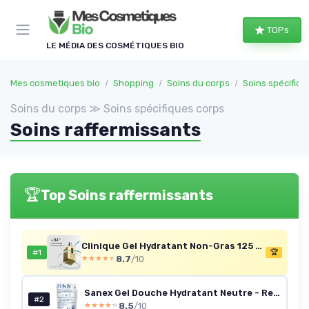
Panneau de gestion des cookies
TOPs
LE MÉDIA DES COSMÉTIQUES BIO
Mes cosmetiques bio
Shopping
Soins du corps
Soins spécifiqu
Soins du corps ≫ Soins spécifiques corps
Soins raffermissants
🏆
Top Soins raffermissants
Clinique Gel Hydratant Non-Gras 125 ml
#1
🏆
8.7
/10
★★★★★
★★★★★
Sanex Gel Douche Hydratant Neutre - Recharge 10x900 ml
#2
8.5
/10
★★★★★
★★★★★