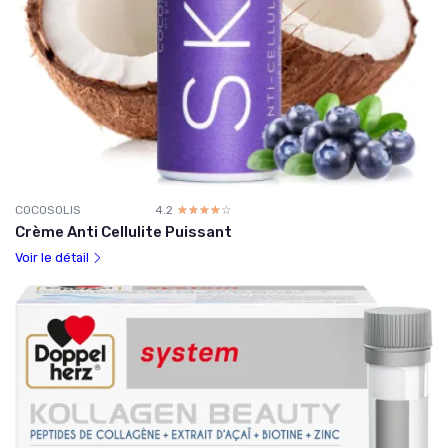
COCOSOLIS
4.2
☆☆☆☆☆
★★★★★
Crème Anti Cellulite Puissant
Voir le détail