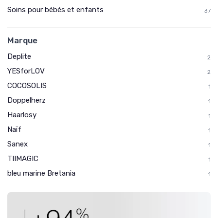
Soins pour bébés et enfants
37
Marque
Deplite
2
YESforLOV
2
COCOSOLIS
1
Doppelherz
1
Haarlosy
1
Naïf
1
Sanex
1
TIIMAGIC
1
bleu marine Bretania
1