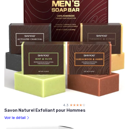
4.3
☆☆☆☆☆
★★★★★
Savon Naturel Exfoliant pour Hommes
Voir le détail