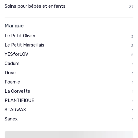
Soins pour bébés et enfants
37
Marque
Le Petit Olivier
3
Le Petit Marseillais
2
YESforLOV
2
Cadum
1
Dove
1
Foamie
1
La Corvette
1
PLANTIFIQUE
1
STARWAX
1
Sanex
1