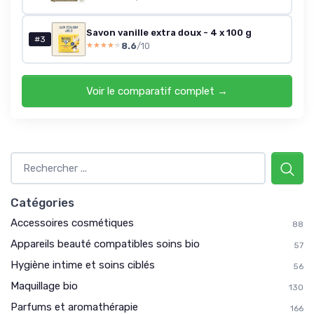
Savon vanille extra doux - 4 x 100 g
#3
8.6
/10
★★★★★
★★★★★
Voir le comparatif complet →
Catégories
Accessoires cosmétiques
88
Appareils beauté compatibles soins bio
57
Hygiène intime et soins ciblés
56
Maquillage bio
130
Parfums et aromathérapie
166