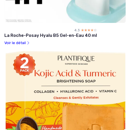
4.3
☆☆☆☆☆
★★★★★
La Roche-Posay Hyalu B5 Gel-en-Eau 40 ml
Voir le détail