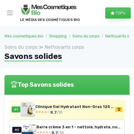
Panneau de gestion des cookies
TOPs
LE MÉDIA DES COSMÉTIQUES BIO
Mes cosmetiques bio
Shopping
Soins du corps
Nettoyants cor
Soins du corps ≫ Nettoyants corps
Savons solides
🏆
Top Savons solides
Clinique Gel Hydratant Non-Gras 125 ml
#1
🏆
8.7
/10
★★★★★
★★★★★
Barre crème 3 en 1 - nettoie, hydrate, nourrit - Lot 8 x 90 g
#2
8.7
/10
★★★★★
★★★★★