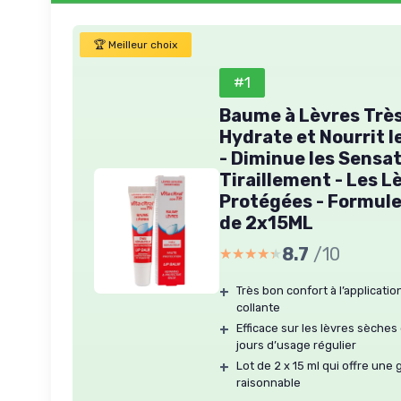
🏆 Meilleur choix
#1
Baume à Lèvres Très
Hydrate et Nourrit 
- Diminue les Sensa
Tiraillement - Les L
Protégées - Formule
de 2x15ML
8.7
/10
★★★★★
★★★★★
+
Très bon confort à l’applicatio
collante
+
Efficace sur les lèvres sèche
jours d’usage régulier
+
Lot de 2 x 15 ml qui offre une
raisonnable