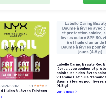
Labello Caring Beaut
Baume à lèvres avec c
et protection solaire, 
lèvres coloré SPF 30, v
E et huile d'amande 
Baume à lèvres pour lè
joues (4,8 g)
Labello Caring Beauty Red 
lèvres avec couleur et prot
solaire, soin des lèvres colo
vitamine E et huile d'amande
Baume à lèvres pour lèvres 
(4,8 g)
SIONAL MAKEUP
4.4
☆☆☆☆☆
★★★★★
 4 Huiles à Lèvres Teintées
Voir le détail
l