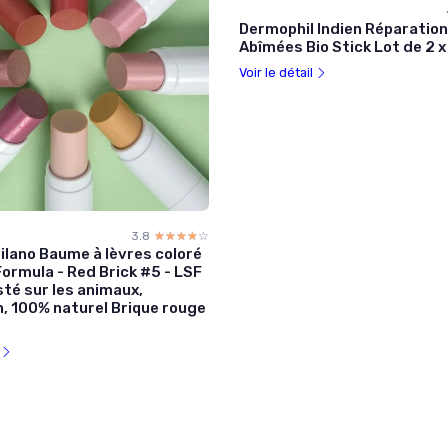
Dermophil Indien Réparatio
Abîmées Bio Stick Lot de 2 x
Voir le détail
3.8
☆☆☆☆☆
★★★★★
ilano Baume à lèvres coloré
ormula - Red Brick #5 - LSF
sté sur les animaux,
n, 100% naturel Brique rouge
l