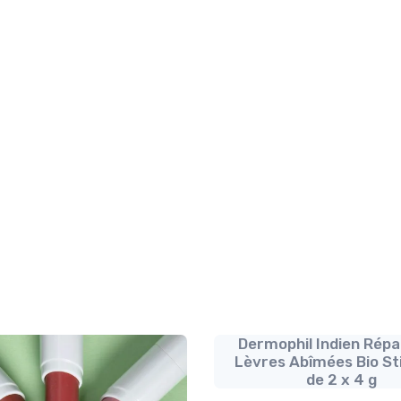
Dermophil Indien Répa
Lèvres Abîmées Bio St
de 2 x 4 g