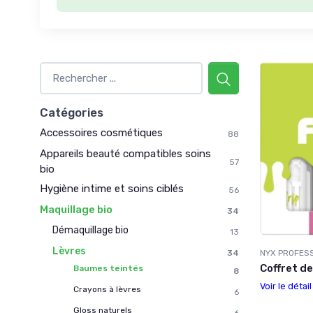
Catégories
Accessoires cosmétiques
88
Appareils beauté compatibles soins
57
bio
Hygiène intime et soins ciblés
56
Maquillage bio
34
Démaquillage bio
13
Lèvres
34
NYX PROFES
Coffret de
Baumes teintés
8
Voir le détai
Crayons à lèvres
6
Gloss naturels
6