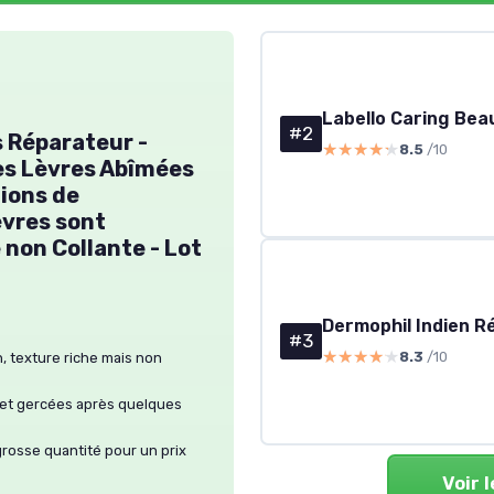
#2
 Réparateur -
★★★★★
★★★★★
8.5
/10
les Lèvres Abîmées
tions de
èvres sont
 non Collante - Lot
#3
★★★★★
★★★★★
8.3
/10
n, texture riche mais non
s et gercées après quelques
 grosse quantité pour un prix
Voir 