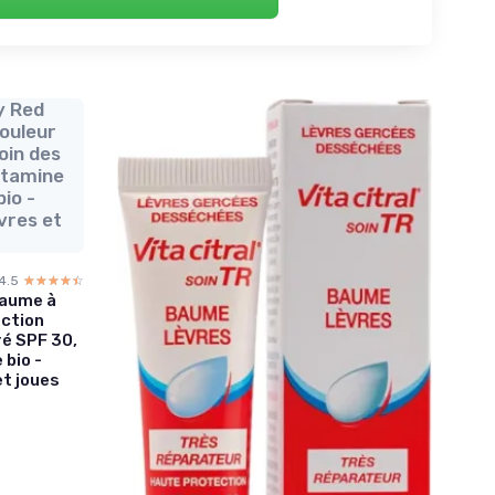
y Red
ouleur
soin des
itamine
bio -
vres et
4.5
☆☆☆☆☆
★★★★★
Baume à
ection
ré SPF 30,
 bio -
et joues