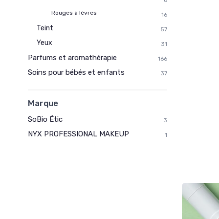
Rouges à lèvres
16
Teint
57
Yeux
31
Parfums et aromathérapie
166
Soins pour bébés et enfants
37
Marque
SoBio Étic
3
NYX PROFESSIONAL MAKEUP
1