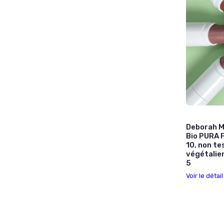
Deborah M
Bio PURA F
10, non te
végétalie
5
Voir le détai