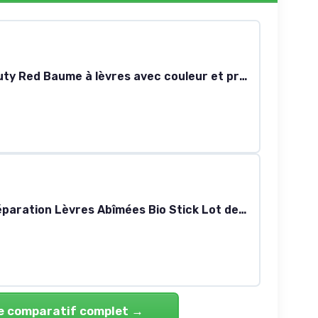
Labello Caring Beauty Red Baume à lèvres avec couleur et protection solaire, soin des lèvres coloré SPF 30, vitamine E et huile d'amande bio - Baume à lèvres pour lèvres et joues (4,8 g)
Dermophil Indien Réparation Lèvres Abîmées Bio Stick Lot de 2 x 4 g
le comparatif complet →