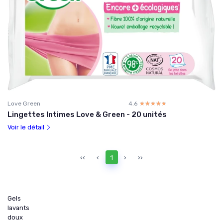
Love Green
4.6
☆☆☆☆☆
★★★★★
Lingettes Intimes Love & Green - 20 unités
Voir le détail
‹‹
‹
1
›
››
Gels
lavants
doux