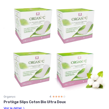
Organyc
4
☆☆☆☆☆
★★★★★
Protège Slips Coton Bio Ultra Doux
Voir le détail