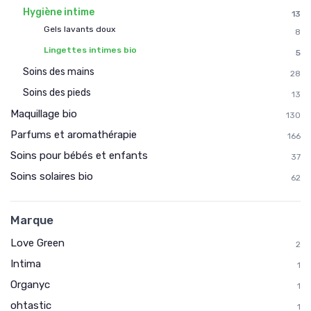
Hygiène intime
13
Gels lavants doux
8
Lingettes intimes bio
5
Soins des mains
28
Soins des pieds
13
Maquillage bio
130
Parfums et aromathérapie
166
Soins pour bébés et enfants
37
Soins solaires bio
62
Marque
Love Green
2
Intima
1
Organyc
1
ohtastic
1