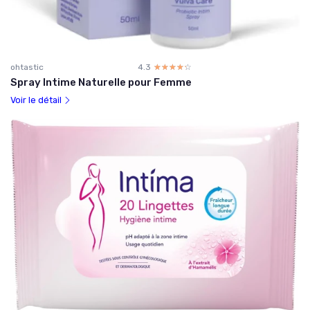
ohtastic
4.3
☆☆☆☆☆
★★★★★
Spray Intime Naturelle pour Femme
Voir le détail