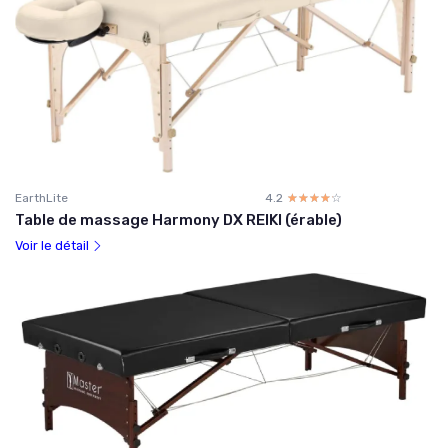
EarthLite
4.2
☆☆☆☆☆
★★★★★
Table de massage Harmony DX REIKI (érable)
Voir le détail