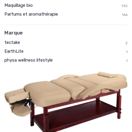
Maquillage bio
130
Parfums et aromathérapie
166
Marque
tectake
2
EarthLite
1
physa wellness lifestyle
1