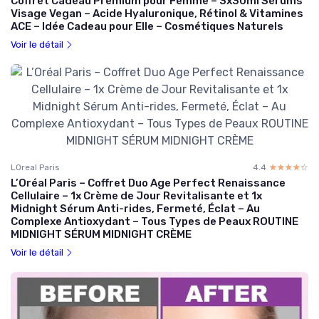
Coffret Cadeau Premium pour Femme – 3x30ml Sérums
Visage Vegan – Acide Hyaluronique, Rétinol & Vitamines
ACE – Idée Cadeau pour Elle – Cosmétiques Naturels
Voir le détail
LOreal Paris
4.4
☆☆☆☆☆
★★★★★
L’Oréal Paris – Coffret Duo Age Perfect Renaissance
Cellulaire – 1x Crème de Jour Revitalisante et 1x
Midnight Sérum Anti-rides, Fermeté, Éclat – Au
Complexe Antioxydant – Tous Types de Peaux ROUTINE
MIDNIGHT SÉRUM MIDNIGHT CRÈME
Voir le détail