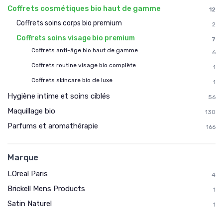
Coffrets cosmétiques bio haut de gamme
12
Coffrets soins corps bio premium
2
Coffrets soins visage bio premium
7
Coffrets anti-âge bio haut de gamme
6
Coffrets routine visage bio complète
1
Coffrets skincare bio de luxe
1
Hygiène intime et soins ciblés
56
Maquillage bio
130
Parfums et aromathérapie
166
Marque
LOreal Paris
4
Brickell Mens Products
1
Satin Naturel
1