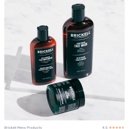
Brickell Mens Products
4.5
☆☆☆☆☆
★★★★★