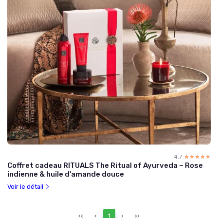
4.7
☆☆☆☆☆
★★★★★
Coffret cadeau RITUALS The Ritual of Ayurveda – Rose
indienne & huile d'amande douce
Voir le détail
‹‹
‹
1
›
››