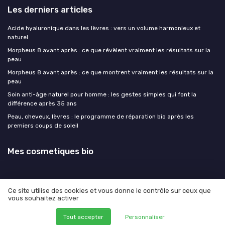
Les derniers articles
Acide hyaluronique dans les lèvres : vers un volume harmonieux et
naturel
Morpheus 8 avant après : ce que révèlent vraiment les résultats sur la
peau
Morpheus 8 avant après : ce que montrent vraiment les résultats sur la
peau
Soin anti-âge naturel pour homme : les gestes simples qui font la
différence après 35 ans
Peau, cheveux, lèvres : le programme de réparation bio après les
premiers coups de soleil
Mes cosmetiques bio
Ce site utilise des cookies et vous donne le contrôle sur ceux que
vous souhaitez activer
Mentions légales
Politique de confidentialité
© Mes cosmetiques bio 2026
Tout accepter
Personnaliser