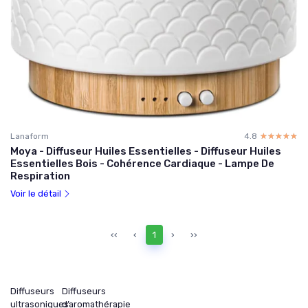
Lanaform
4.8
☆☆☆☆☆
★★★★★
Moya - Diffuseur Huiles Essentielles - Diffuseur Huiles
Essentielles Bois - Cohérence Cardiaque - Lampe De
Respiration
Voir le détail
‹‹
‹
1
›
››
Diffuseurs
Diffuseurs
ultrasoniques
d’aromathérapie