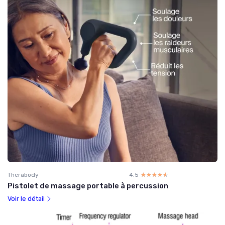
Therabody
4.5
☆☆☆☆☆
★★★★★
Pistolet de massage portable à percussion
Voir le détail