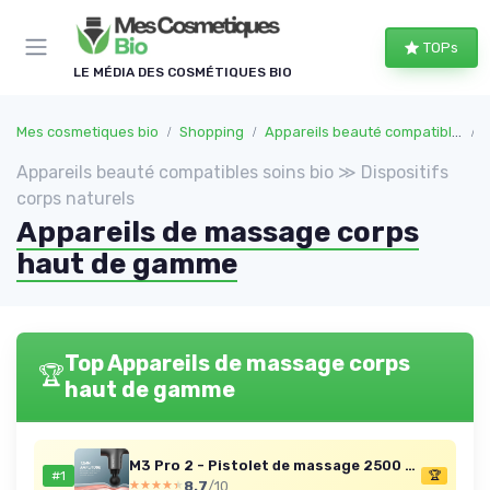
Panneau de gestion des cookies
TOPs
LE MÉDIA DES COSMÉTIQUES BIO
Mes cosmetiques bio
Shopping
Appareils beauté compatibles soins bio
Appareils beauté compatibles soins bio ≫ Dispositifs
corps naturels
Appareils de massage corps
haut de gamme
Top Appareils de massage corps
🏆
haut de gamme
M3 Pro 2 - Pistolet de massage 2500 RPM (gris)
#1
🏆
8.7
/10
★★★★★
★★★★★