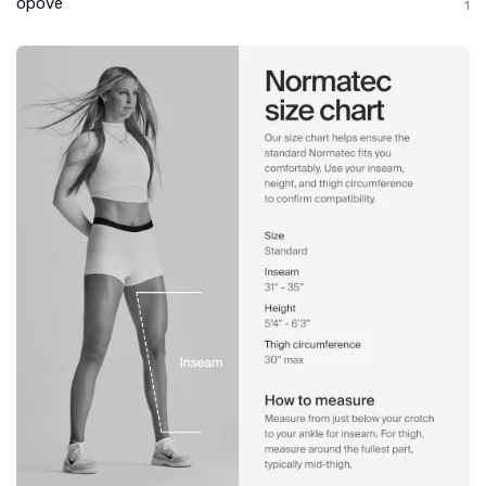
opove
1