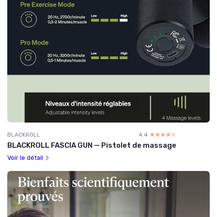
BLACKROLL
4.4
☆☆☆☆☆
★★★★★
BLACKROLL FASCIA GUN — Pistolet de massage
Voir le détail