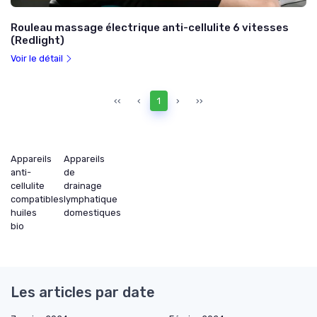
Rouleau massage électrique anti-cellulite 6 vitesses
(Redlight)
Voir le détail
‹‹
‹
1
›
››
Appareils
Appareils
anti-
de
cellulite
drainage
compatibles
lymphatique
huiles
domestiques
bio
Les articles par date