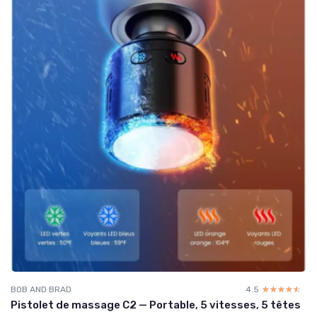
BOB AND BRAD
4.5
☆☆☆☆☆
★★★★★
Pistolet de massage C2 — Portable, 5 vitesses, 5 têtes