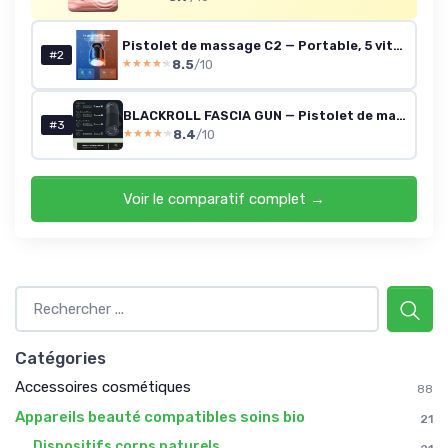
Pistolet de massage C2 — Portable, 5 vitesses, 5 têtes
#2
8.5
/10
★★★★★
★★★★★
BLACKROLL FASCIA GUN — Pistolet de massage
#3
8.4
/10
★★★★★
★★★★★
Voir le comparatif complet →
Catégories
Accessoires cosmétiques
88
Appareils beauté compatibles soins bio
21
Dispositifs corps naturels