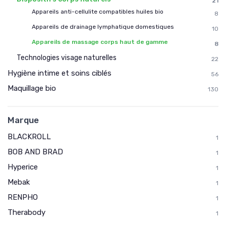
21
Appareils anti-cellulite compatibles huiles bio
8
Appareils de drainage lymphatique domestiques
10
Appareils de massage corps haut de gamme
8
Technologies visage naturelles
22
Hygiène intime et soins ciblés
56
Maquillage bio
130
Marque
BLACKROLL
1
BOB AND BRAD
1
Hyperice
1
Mebak
1
RENPHO
1
Therabody
1