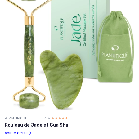
PLANTIFIQUE
4.6
☆☆☆☆☆
★★★★★
Rouleau de Jade et Gua Sha
Voir le détail