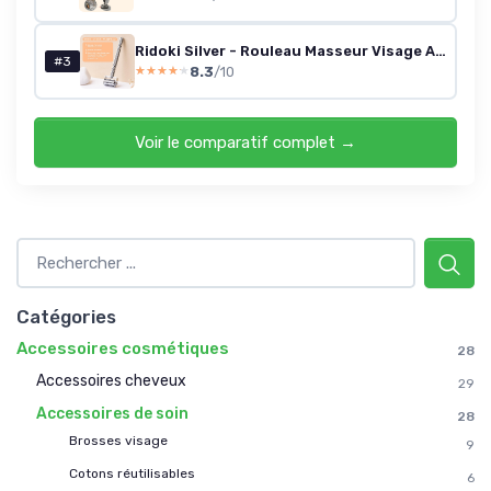
Ridoki Silver - Rouleau Masseur Visage Anti-Age - Roller Visage Lifting Naturel, Lissant, Raffermissant, Stimulant
#3
8.3
/10
★★★★★
★★★★★
Voir le comparatif complet →
Catégories
Accessoires cosmétiques
28
Accessoires cheveux
29
Accessoires de soin
28
Brosses visage
9
Cotons réutilisables
6