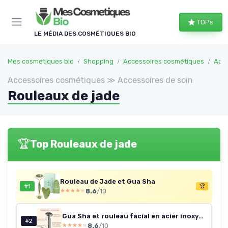
Panneau de gestion des cookies
TOPs
LE MÉDIA DES COSMÉTIQUES BIO
Mes cosmetiques bio
Shopping
Accessoires cosmétiques
Acce
Accessoires cosmétiques ≫ Accessoires de soin
Rouleaux de jade
🏆
Top Rouleaux de jade
Rouleau de Jade et Gua Sha
#1
🏆
8.6
/10
★★★★★
★★★★★
Gua Sha et rouleau facial en acier inoxydable, masseur facial manuel et outil GuaSha, sculpte la ligne de la mâchoire et réduit les poches, cadeau de soin de la peau (Argent) Argenté
#2
8.6
/10
★★★★★
★★★★★