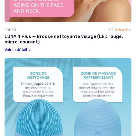
FOREO
4.2
☆☆☆☆☆
★★★★★
LUNA 4 Plus — Brosse nettoyante visage (LED rouge,
micro-courant)
Voir le détail