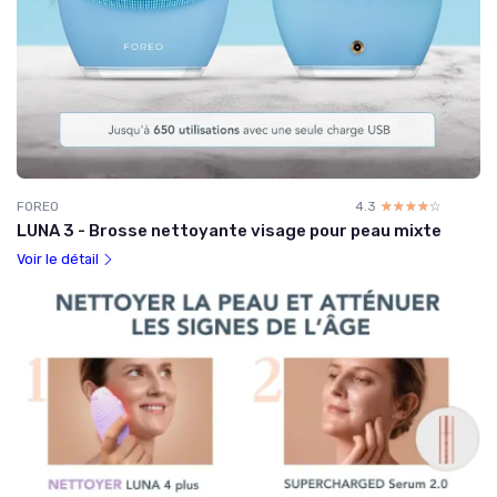
FOREO
4.3
☆☆☆☆☆
★★★★★
LUNA 3 - Brosse nettoyante visage pour peau mixte
Voir le détail