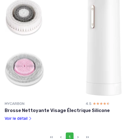
MYCARBON
4.5
☆☆☆☆☆
★★★★★
Brosse Nettoyante Visage Électrique Silicone
Voir le détail
‹‹
‹
1
›
››