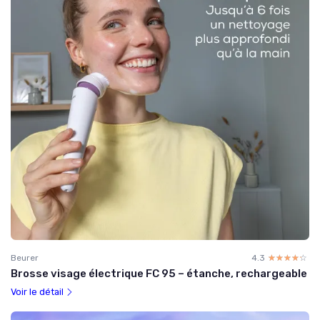
Beurer
4.3
☆☆☆☆☆
★★★★★
Brosse visage électrique FC 95 – étanche, rechargeable
Voir le détail