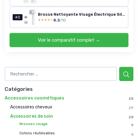
Brosse Nettoyante Visage Électrique Silicone
#3
8.5
/10
★★★★★
★★★★★
Voir le comparatif complet →
Catégories
Accessoires cosmétiques
28
Accessoires cheveux
29
Accessoires de soin
28
Brosses visage
9
Cotons réutilisables
6