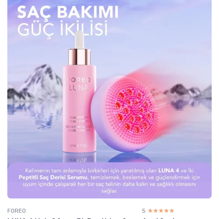
FOREO
5
☆☆☆☆☆
★★★★★