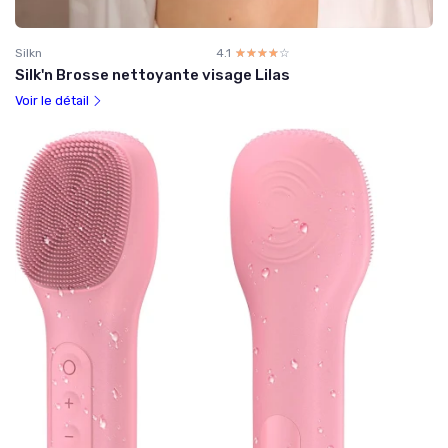
Silkn
4.1
☆☆☆☆☆
★★★★★
Silk'n Brosse nettoyante visage Lilas
Voir le détail