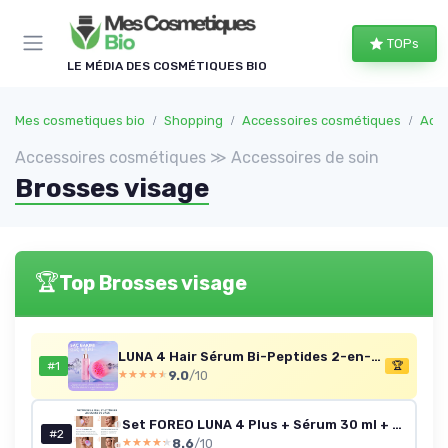
Panneau de gestion des cookies
TOPs
LE MÉDIA DES COSMÉTIQUES BIO
Mes cosmetiques bio
Shopping
Accessoires cosmétiques
Acce
Accessoires cosmétiques ≫ Accessoires de soin
Brosses visage
🏆
Top Brosses visage
LUNA 4 Hair Sérum Bi-Peptides 2-en-1 — 60 ml
#1
🏆
9.0
/10
★★★★★
★★★★★
Set FOREO LUNA 4 Plus + Sérum 30 ml + Masque nuit 75 ml
#2
8.6
/10
★★★★★
★★★★★