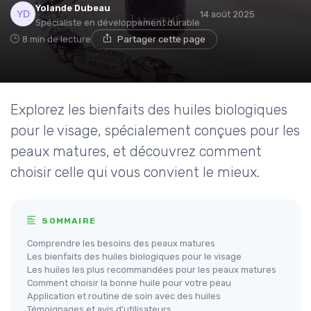
Yolande Dubeau
14 août 2025
Spécialiste en développement durable
8 min de lecture
Partager cette page
Explorez les bienfaits des huiles biologiques
pour le visage, spécialement conçues pour les
peaux matures, et découvrez comment
choisir celle qui vous convient le mieux.
SOMMAIRE
Comprendre les besoins des peaux matures
Les bienfaits des huiles biologiques pour le visage
Les huiles les plus recommandées pour les peaux matures
Comment choisir la bonne huile pour votre peau
Application et routine de soin avec des huiles
Témoignages et avis d'utilisateurs