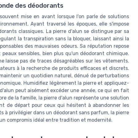
 monde des déodorants
t souvent mise en avant lorsque l'on parle de solutions
ironnement. Ayant traversé les époques, elle s'impose
rants classiques. La pierre d'alun se distingue par sa
ulant la transpiration sans la bloquer, laissant ainsi la
esponsables des mauvaises odeurs. Sa réputation repose
x peaux sensibles, bien plus qu'un déodorant chimique.
 ne laisse pas de traces désagréables sur les vêtements.
eurs à la recherche de produits efficaces et discrets.
 maintenir un quotidien naturel, dénué de perturbations
économique. Humidifiez légèrement la pierre et appliquez-
e d'alun peut aisément excéder une année, ce qui en fait
de la famille, la pierre d'alun représente une solution
point de départ pour ceux qui hésitent à abandonner les
s à privilégier dans un déodorant sans parfum, la pierre
e un compromis idéal entre tradition et modernité.