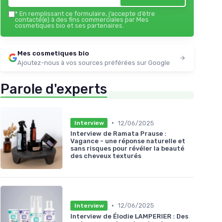
*
En remplissant ce formulaire, j’accepte d’être
contacté(e) à des fins commerciales par Mes
cosmetiques bio et ses partenaires.
Mes cosmetiques bio
Ajoutez-nous à vos sources préférées sur Google
Parole d'experts
•
12/06/2025
Interview
Interview de Ramata Prause :
Vagance - une réponse naturelle et
sans risques pour révéler la beauté
des cheveux texturés
•
12/06/2025
Interview
Interview de Élodie LAMPERIER : Des