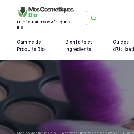
Panneau de gestion des cookies
LE MÉDIA DES COSMÉTIQUES
BIO
Gamme de
Bienfaits et
Guides
Produits Bio
Ingrédients
d'Utilisat
Mes cosmetiques bio
Achat et Critères de Sélection
Chois