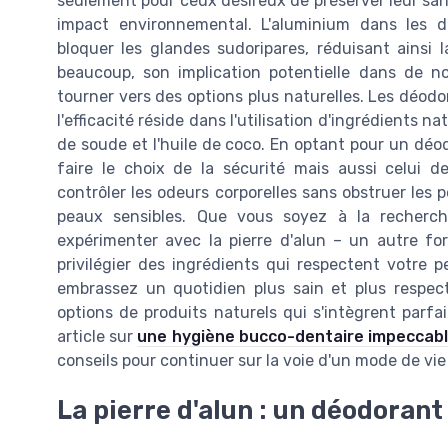
seulement pour ceux désireux de préserver leur san
impact environnemental. L'aluminium dans les dé
bloquer les glandes sudoripares, réduisant ainsi l
beaucoup, son implication potentielle dans de 
tourner vers des options plus naturelles. Les déod
l'efficacité réside dans l'utilisation d'ingrédients
de soude et l'huile de coco. En optant pour un dé
faire le choix de la sécurité mais aussi celui d
contrôler les odeurs corporelles sans obstruer les 
peaux sensibles. Que vous soyez à la recherch
expérimenter avec la pierre d'alun – un autre f
privilégier des ingrédients qui respectent votre 
embrassez un quotidien plus sain et plus respect
options de produits naturels qui s'intègrent parfa
article sur
une hygiène bucco-dentaire impeccab
conseils pour continuer sur la voie d'un mode de vi
La pierre d'alun : un déodorant