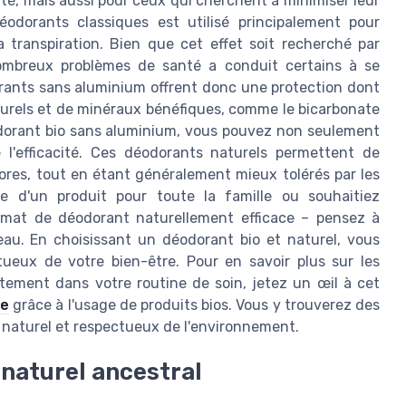
té, mais aussi pour ceux qui cherchent à minimiser leur
odorants classiques est utilisé principalement pour
a transpiration. Bien que cet effet soit recherché par
nombreux problèmes de santé a conduit certains à se
orants sans aluminium offrent donc une protection dont
 naturels et de minéraux bénéfiques, comme le bicarbonate
odorant bio sans aluminium, vous pouvez non seulement
e l'efficacité. Ces déodorants naturels permettent de
pores, tout en étant généralement mieux tolérés par les
e d'un produit pour toute la famille ou souhaitiez
ormat de déodorant naturellement efficace – pensez à
peau. En choisissant un déodorant bio et naturel, vous
ueux de votre bien-être. Pour en savoir plus sur les
itement dans votre routine de soin, jetez un œil à cet
le
grâce à l'usage de produits bios. Vous y trouverez des
e naturel et respectueux de l'environnement.
 naturel ancestral