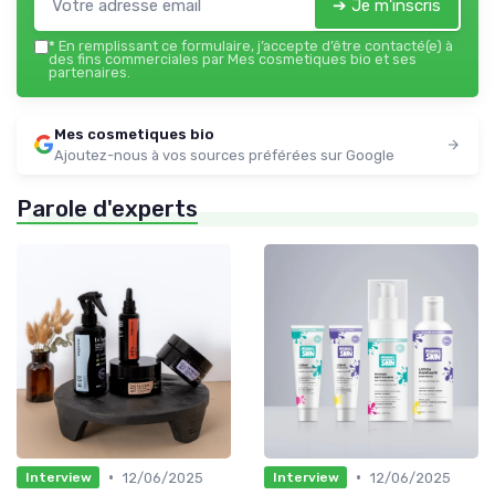
➔ Je m'inscris
*
En remplissant ce formulaire, j’accepte d’être contacté(e) à
des fins commerciales par Mes cosmetiques bio et ses
partenaires.
Mes cosmetiques bio
Ajoutez-nous à vos sources préférées sur Google
Parole d'experts
•
•
12/06/2025
12/06/2025
Interview
Interview