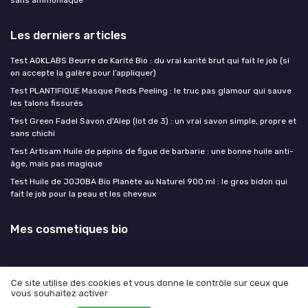
Les derniers articles
Test AOKLABS Beurre de Karité Bio : du vrai karité brut qui fait le job (si
on accepte la galère pour l’appliquer)
Test PLANTIFIQUE Masque Pieds Peeling : le truc pas glamour qui sauve
les talons fissurés
Test Green Fadel Savon d'Alep (lot de 3) : un vrai savon simple, propre et
sans chichi
Test Artisam Huile de pépins de figue de barbarie : une bonne huile anti-
âge, mais pas magique
Test Huile de JOJOBA Bio Planète au Naturel 900 ml : le gros bidon qui
fait le job pour la peau et les cheveux
Mes cosmetiques bio
Ce site utilise des cookies et vous donne le contrôle sur ceux que
vous souhaitez activer
Mentions légales
Politique de confidentialité