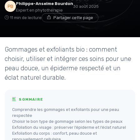
Philippe-Anselme Bourdon
30 août 2025
Expert en phytothérapie
11 min de lecture
Partager cette page
Gommages et exfoliants bio : comment
choisir, utiliser et intégrer ces soins pour une
peau douce, un épiderme respecté et un
éclat naturel durable.
SOMMAIRE
Comprendre les gommages et exfoliants pour une peau
respectée
Choisir le bon type de gommage selon les types de peaux
Exfoliation du visage : préserver l’épiderme et l’éclat naturel
Exfoliation du corps : confort, peau douce et
renouvellement cellulaire