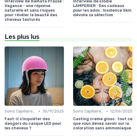
Interview de Ramata Prause :
Interview de Élodie
Vagance - une réponse
LAMPERIER : Des cadeaux
naturelle et sans risques
pour les ados : Insolence Skin
pour révéler la beauté des
dévoile sa sélection
cheveux texturés
Les plus lus
•
•
Soins Capillaires Bio
30/11/2025
Soins Capillaires Bio
12/06/2025
Faut-il s’inquiéter des
Casting creme gloss : tout ce
dangers du casque LED pour
que vous devez savoir sur la
les cheveux ?
coloration sans ammoniaque