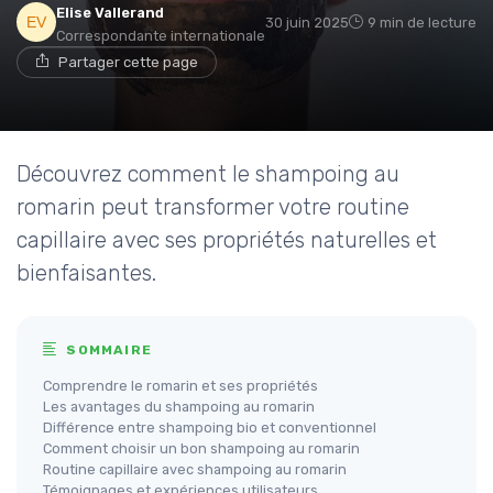
Elise Vallerand
30 juin 2025
9 min de lecture
Correspondante internationale
Partager cette page
Découvrez comment le shampoing au
romarin peut transformer votre routine
capillaire avec ses propriétés naturelles et
bienfaisantes.
SOMMAIRE
Comprendre le romarin et ses propriétés
Les avantages du shampoing au romarin
Différence entre shampoing bio et conventionnel
Comment choisir un bon shampoing au romarin
Routine capillaire avec shampoing au romarin
Témoignages et expériences utilisateurs