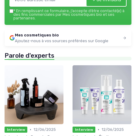
*
En remplissant ce formulaire, j’accepte d’être contacté(e) à
des fins commerciales par Mes cosmetiques bio et ses
partenaires.
Mes cosmetiques bio
Ajoutez-nous à vos sources préférées sur Google
Parole d'experts
•
•
12/06/2025
12/06/2025
Interview
Interview