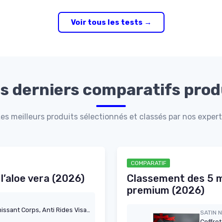
Voir tous les tests →
s derniers comparatifs prod
es meilleurs produits sélectionnés et classés par nos exper
COMPARATIF
l’aloe vera (2026)
Classement des 5 m
premium (2026)
Gel d'Aloe Vera 100% Naturel, Raffermissant Corps, Anti Rides Visage, Hydratant Peau et Cheveux, Apaisant et Réparateur Cheveux (Après Soleil, Après le Rasage et l'épilation) - 3 x 200 ml
SATIN 
Coffre