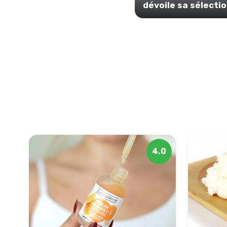
dévoile sa sélecti
4.0