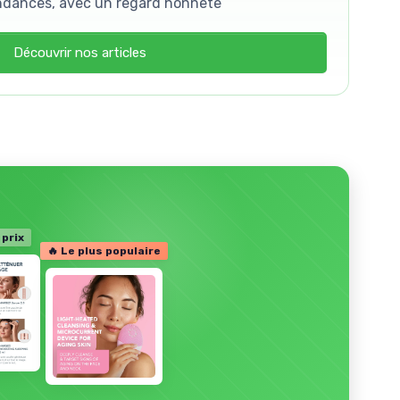
ndances, avec un regard honnête
Découvrir nos articles
 prix
🔥 Le plus populaire