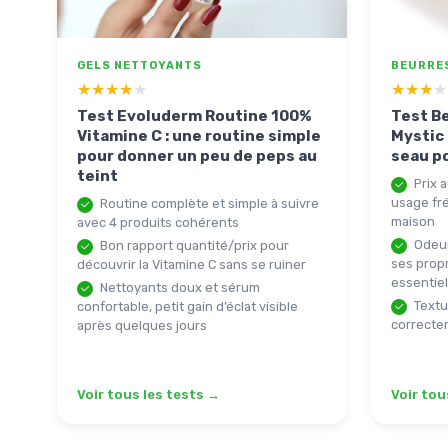
GELS NETTOYANTS
BEURRES
★★★★★
★★★★★
★★★★
★★★★
Test Evoluderm Routine 100%
Test Be
Vitamine C : une routine simple
Mystic 
pour donner un peu de peps au
seau p
teint
Prix a
usage fr
Routine complète et simple à suivre
maison
avec 4 produits cohérents
Odeur
Bon rapport quantité/prix pour
ses prop
découvrir la Vitamine C sans se ruiner
essentiel
Nettoyants doux et sérum
Textur
confortable, petit gain d’éclat visible
correcte
après quelques jours
Voir tous les tests →
Voir tou