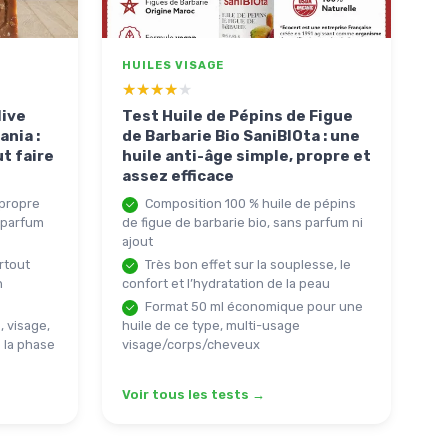
HUILES VISAGE
★★★★★
★★★★★
live
Test Huile de Pépins de Figue
nia :
de Barbarie Bio SaniBIOta : une
t faire
huile anti-âge simple, propre et
assez efficace
 propre
Composition 100 % huile de pépins
s parfum
de figue de barbarie bio, sans parfum ni
ajout
rtout
Très bon effet sur la souplesse, le
n
confort et l’hydratation de la peau
Format 50 ml économique pour une
, visage,
huile de ce type, multi-usage
 la phase
visage/corps/cheveux
Voir tous les tests →