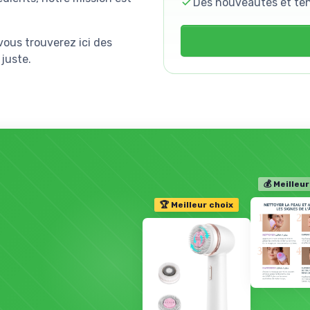
Des nouveautés et te
ous trouverez ici des
 juste.
💰 Meilleur
🏆 Meilleur choix