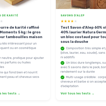
 DE KARITÉ
SAVONS D'ALEP
★
★
★★★★★
★★★★★
urre de karité raffiné
Test Savon d'Alep 60% o
Moments 5 kg : le gros
40% laurier Natura Germa
our tambouilles maison
un bloc costaud pour tou
sous la douche
u kilo intéressant pour un
équent ou en cosmétique
Composition très simple et
(olive, laurier, eau, soude), san
ni additifs
 neutre, pratique pour ajouter
res parfums ou huiles
Un bloc dure longtemps, su
les
avec 5 savons dans le pack, bo
rendement sur la durée
e qui fond bien et nourrit
ment peau et cheveux secs
Multi-usage crédible : corps
cheveux et barbe si on accepte
d’adaptation
s les tests →
Voir tous les tests →