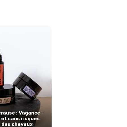
rause : Vagance -
 et sans risques
é des cheveux