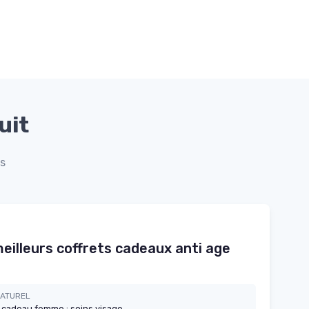
uit
ts
eilleurs coffrets cadeaux anti age
NATUREL
t cadeau femme : soins visage