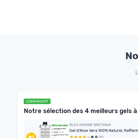
No
L
COMPARATIF
Notre sélection des 4 meilleurs gels à 
BLEU MARINE BRETANIA
★★★★★
★★★★★
#1
8.5
/10