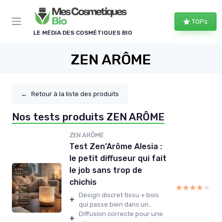
Panneau de gestion des cookies
TOPs
LE MÉDIA DES COSMÉTIQUES BIO
ZEN ARÔME
←
Retour à la liste des produits
Nos tests produits ZEN ARÔME
ZEN ARÔME
Test Zen’Arôme Alesia :
le petit diffuseur qui fait
le job sans trop de
chichis
★★★★★
★★★★★
Design discret tissu + bois
+
qui passe bien dans un...
Diffusion correcte pour une
+