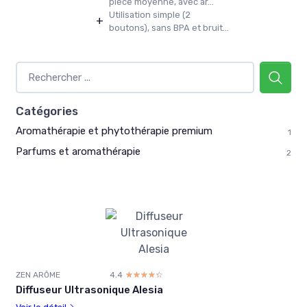
pièce moyenne, avec ar...
Utilisation simple (2
+
boutons), sans BPA et bruit...
Catégories
Aromathérapie et phytothérapie premium
1
Parfums et aromathérapie
2
ZEN ARÔME
4.4
☆☆☆☆☆
★★★★★
Diffuseur Ultrasonique Alesia