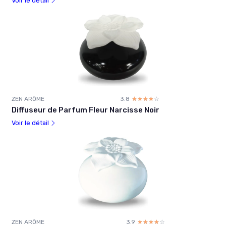
Voir le détail
ZEN ARÔME
3.8
☆☆☆☆☆
★★★★★
Diffuseur de Parfum Fleur Narcisse Noir
Voir le détail
ZEN ARÔME
3.9
☆☆☆☆☆
★★★★★