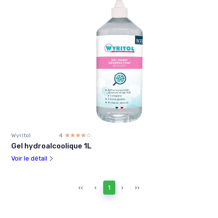
Wyritol
4
☆☆☆☆☆
★★★★★
Gel hydroalcoolique 1L
Voir le détail
‹‹
‹
1
›
››