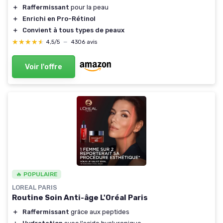
＋
Raffermissant
pour la peau
＋
Enrichi en Pro-Rétinol
＋
Convient à tous types de peaux
★★★★★
★★★★★
4,5/5
—
4306 avis
Voir l'offre
🔥 POPULAIRE
LOREAL PARIS
Routine Soin Anti-âge L'Oréal Paris
＋
Raffermissant
grâce aux peptides