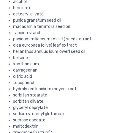
alcohol
hectorite
cetearyl olivate
punica granatum seed oil
macadamia ternifolia seed oil
tapioca starch
panicum miliaceum (millet) seed extract
olea europaea (olive) leaf extract
helianthus annuus (sunflower) seed oil
betaine
xanthan gum
carrageenan
citric acid
tocopherol
hydrolyzed lepidium meyenii root
sorbitan stearate
sorbitan olivate
glyceryl caprylate
sodium stearoyl glutamate
sucrose cocoate
maltodextrin
fragrance (parfum)*