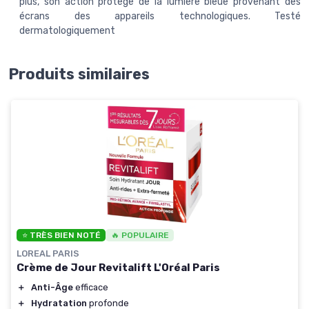
plus, son action protège de la lumière bleue provenant des
écrans des appareils technologiques. Testé
dermatologiquement
Produits similaires
⭐ TRÈS BIEN NOTÉ
🔥 POPULAIRE
LOREAL PARIS
Crème de Jour Revitalift L'Oréal Paris
＋
Anti-Âge
efficace
＋
Hydratation
profonde