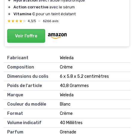
＋
Hydratation
avec l'acide hyaluronique
＋
Action corrective
avec le sérum
＋
Vitamine C
pour un teint éclatant
★★★★★
★★★★★
4,3/5
—
6266 avis
Voir l'offre
Fabricant
‎Weleda
Composition
‎Crème
Dimensions du colis
‎6 x 5.8 x 5.2 centimètres
Poids de l'article
‎40,8 Grammes
Marque
‎Weleda
Couleur du modèle
‎Blanc
Format
‎Crème
Volume indicatif
‎40 Millilitres
Parfum
‎Grenade