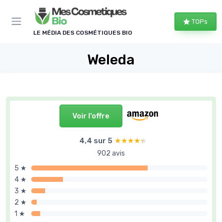
Panneau de gestion des cookies
TOPs
LE MÉDIA DES COSMÉTIQUES BIO
Weleda
Voir l'offre
4,4 sur 5
★★★★★
★★★★★
902 avis
5 ★
4 ★
3 ★
2 ★
1 ★