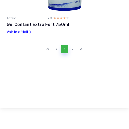
Totex
3.8
☆☆☆☆☆
★★★★★
Gel Coiffant Extra Fort 750ml
Voir le détail
‹‹
‹
1
›
››