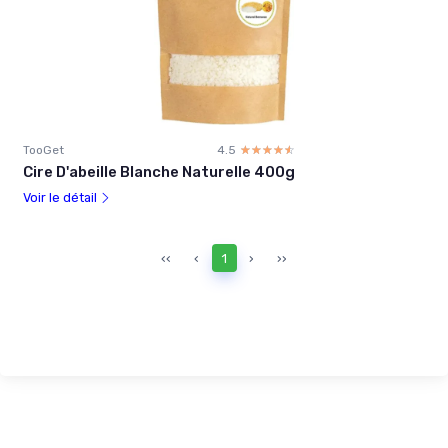
TooGet
4.5
☆☆☆☆☆
★★★★★
Cire D'abeille Blanche Naturelle 400g
Voir le détail
‹‹
‹
1
›
››