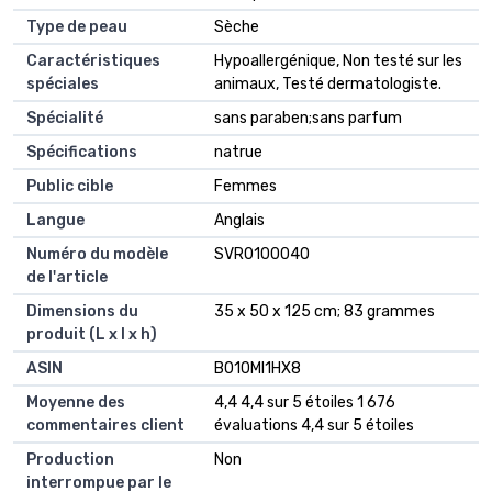
Type de peau
‎Sèche
Caractéristiques
‎Hypoallergénique, Non testé sur les
spéciales
animaux, Testé dermatologiste.
Spécialité
‎sans paraben;sans parfum
Spécifications
‎natrue
Public cible
‎Femmes
Langue
‎Anglais
Numéro du modèle
‎SVR0100040
de l'article
Dimensions du
‎35 x 50 x 125 cm; 83 grammes
produit (L x l x h)
ASIN
‎B010MI1HX8
Moyenne des
4,4 4,4 sur 5 étoiles 1 676
commentaires client
évaluations 4,4 sur 5 étoiles
Production
Non
interrompue par le