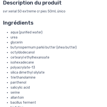
Description du produit
svr xerial 50 extreme cr pies 50ml, único
Ingrédients
aqua (purified water)
urea
glycerin
butyrospermum parkii butter (shea butter)
octyldodecanol
cetearyl ethylhexanoate
isohexadecane
polyacrylate-13
silica dimethyl silylate
triethanolamine
panthenol
salicylic acid
serine
allantoin
bacillus ferment