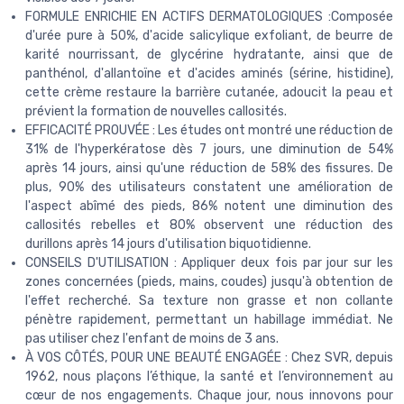
FORMULE ENRICHIE EN ACTIFS DERMATOLOGIQUES :Composée
d'urée pure à 50%, d'acide salicylique exfoliant, de beurre de
karité nourrissant, de glycérine hydratante, ainsi que de
panthénol, d'allantoïne et d'acides aminés (sérine, histidine),
cette crème restaure la barrière cutanée, adoucit la peau et
prévient la formation de nouvelles callosités.
EFFICACITÉ PROUVÉE : Les études ont montré une réduction de
31% de l'hyperkératose dès 7 jours, une diminution de 54%
après 14 jours, ainsi qu'une réduction de 58% des fissures. De
plus, 90% des utilisateurs constatent une amélioration de
l'aspect abîmé des pieds, 86% notent une diminution des
callosités rebelles et 80% observent une réduction des
durillons après 14 jours d'utilisation biquotidienne.
CONSEILS D'UTILISATION : Appliquer deux fois par jour sur les
zones concernées (pieds, mains, coudes) jusqu'à obtention de
l'effet recherché. Sa texture non grasse et non collante
pénètre rapidement, permettant un habillage immédiat. Ne
pas utiliser chez l'enfant de moins de 3 ans.
À VOS CÔTÉS, POUR UNE BEAUTÉ ENGAGÉE : Chez SVR, depuis
1962, nous plaçons l’éthique, la santé et l’environnement au
cœur de nos engagements. Chaque jour, nous innovons pour