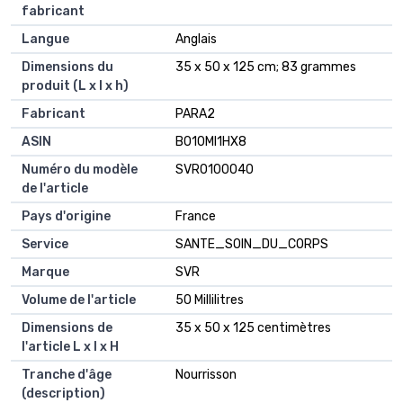
fabricant
Langue
Anglais
Dimensions du
35 x 50 x 125 cm; 83 grammes
produit (L x l x h)
Fabricant
PARA2
ASIN
B010MI1HX8
Numéro du modèle
SVR0100040
de l'article
Pays d'origine
France
Service
SANTE_SOIN_DU_CORPS
Marque
SVR
Volume de l'article
50 Millilitres
Dimensions de
35 x 50 x 125 centimètres
l'article L x l x H
Tranche d'âge
Nourrisson
(description)