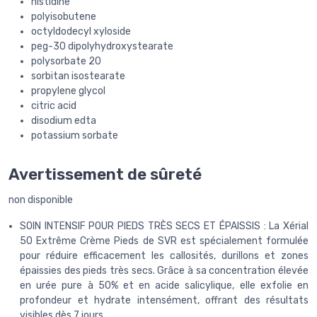
histidine
polyisobutene
octyldodecyl xyloside
peg-30 dipolyhydroxystearate
polysorbate 20
sorbitan isostearate
propylene glycol
citric acid
disodium edta
potassium sorbate
Avertissement de sûreté
non disponible
SOIN INTENSIF POUR PIEDS TRÈS SECS ET ÉPAISSIS : La Xérial
50 Extrême Crème Pieds de SVR est spécialement formulée
pour réduire efficacement les callosités, durillons et zones
épaissies des pieds très secs. Grâce à sa concentration élevée
en urée pure à 50% et en acide salicylique, elle exfolie en
profondeur et hydrate intensément, offrant des résultats
visibles dès 7 jours.