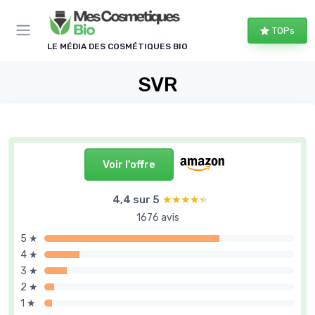
Panneau de gestion des cookies
TOPs
LE MÉDIA DES COSMÉTIQUES BIO
SVR
Voir l'offre
4,4 sur 5
★★★★★
★★★★★
1676 avis
5 ★
4 ★
3 ★
2 ★
1 ★