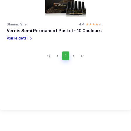
Shining She
4.4
☆☆☆☆☆
★★★★★
Vernis Semi Permanent Pastel - 10 Couleurs
Voir le détail
‹‹
‹
1
›
››