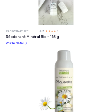
PROPOSNATURE
4.3
☆☆☆☆☆
★★★★★
Déodorant Minéral Bio - 115 g
Voir le détail