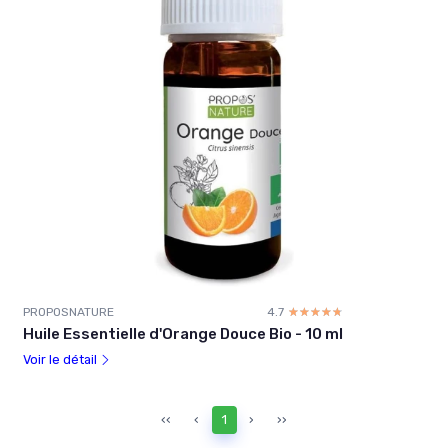
PROPOSNATURE
4.7
☆☆☆☆☆
★★★★★
Huile Essentielle d'Orange Douce Bio - 10 ml
Voir le détail
‹‹
‹
1
›
››