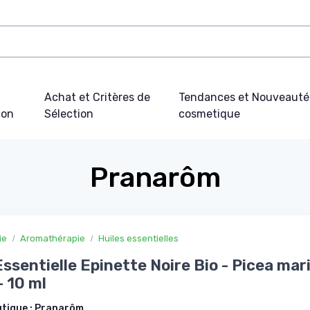
Achat et Critères de
Tendances et Nouveauté
ion
Sélection
cosmetique
Pranarôm
ie
Aromathérapie
Huiles essentielles
Essentielle Epinette Noire Bio - Picea mar
 10 ml
utique :
Pranarôm