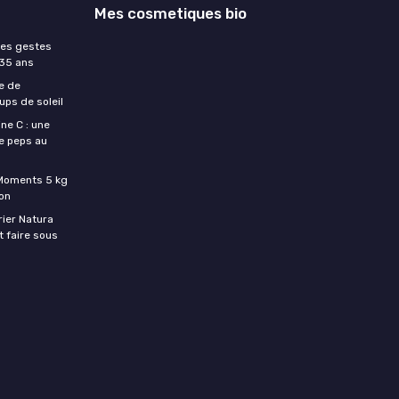
Mes cosmetiques bio
les gestes
 35 ans
e de
ups de soleil
ne C : une
e peps au
c Moments 5 kg
son
rier Natura
t faire sous