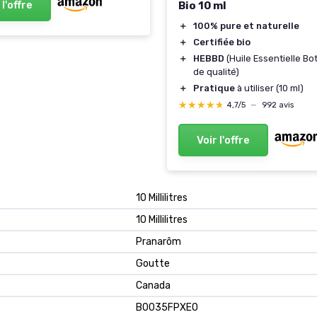
 l'offre
Bio 10 ml
＋
100% pure et naturelle
＋
Certifiée bio
＋
HEBBD
(Huile Essentielle Bo
de qualité)
＋
Pratique
à utiliser (10 ml)
★★★★★
★★★★★
4,7/5
—
992 avis
Voir l'offre
‎10 Millilitres
‎10 Millilitres
‎Pranarôm
‎Goutte
‎Canada
B0035FPXE0