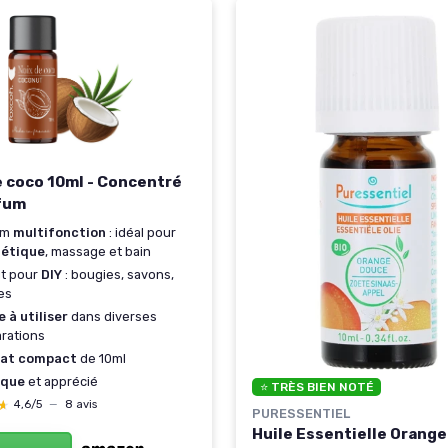
e coco 10ml - Concentré
fum
um
multifonction
: idéal pour
étique
, massage et bain
it pour
DIY
: bougies, savons,
es
e à utiliser
dans diverses
rations
at compact
de 10ml
ique
et apprécié
⭐ TRÈS BIEN NOTÉ
★
★
4,6/5
—
8 avis
PURESSENTIEL
Huile Essentielle Orang