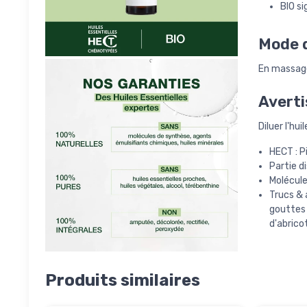
BIO si
Mode d
En massage
Averti
Diluer l'hu
HECT : P
Partie dis
Molécule
Trucs & 
gouttes
d'abrico
Produits similaires