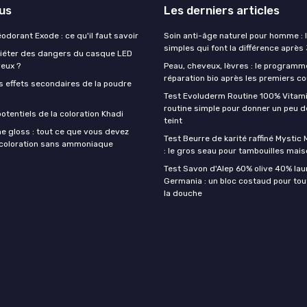
lus
Les derniers articles
éodorant Exode : ce qu'il faut savoir
Soin anti-âge naturel pour homme : 
simples qui font la différence après
quiéter des dangers du casque LED
veux ?
Peau, cheveux, lèvres : le programm
réparation bio après les premiers co
s effets secondaires de la poudre
Test Evoluderm Routine 100% Vitami
routine simple pour donner un peu d
otentiels de la coloration Khadi
teint
e gloss : tout ce que vous devez
Test Beurre de karité raffiné Mysti
a coloration sans ammoniaque
: le gros seau pour tambouilles mai
Test Savon d'Alep 60% olive 40% lau
Germania : un bloc costaud pour tou
la douche