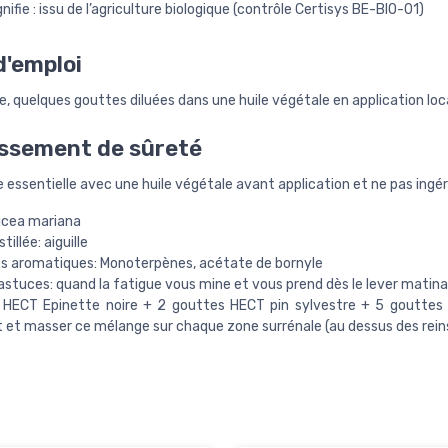
gnifie : issu de l’agriculture biologique (contrôle Certisys BE-BIO-01)
'emploi
, quelques gouttes diluées dans une huile végétale en application loc
ssement de sûreté
ile essentielle avec une huile végétale avant application et ne pas ingér
icea mariana
tillée: aiguille
s aromatiques: Monoterpènes, acétate de bornyle
astuces: quand la fatigue vous mine et vous prend dès le lever matina
 HECT Epinette noire + 2 gouttes HECT pin sylvestre + 5 gouttes
t et masser ce mélange sur chaque zone surrénale (au dessus des reins