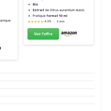
＋
Bio
＋
Extrait
de Citrus aurantium dulcis
＋
Pratique
format 10 ml
tanique
★★★★★
★★★★★
4,7/5
—
2 avis
Voir l'offre