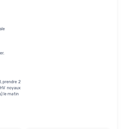
ale
er.
l, prendre 2
 HV noyaux
) le matin