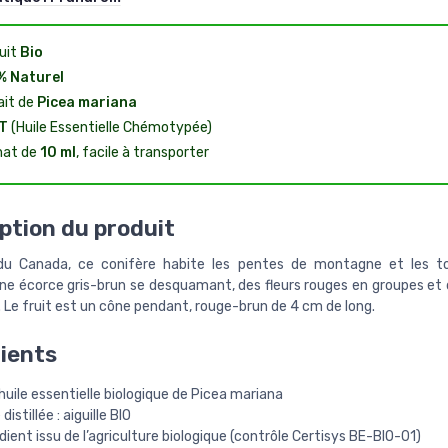
uit
Bio
% Naturel
ait de
Picea mariana
T
(Huile Essentielle Chémotypée)
mat de
10 ml
, facile à transporter
ption du produit
 du Canada, ce conifère habite les pentes de montagne et les tou
ne écorce gris-brun se desquamant, des fleurs rouges en groupes et d
. Le fruit est un cône pendant, rouge-brun de 4 cm de long.
ients
uile essentielle biologique de Picea mariana
distillée : aiguille BIO
dient issu de l’agriculture biologique (contrôle Certisys BE-BIO-01)