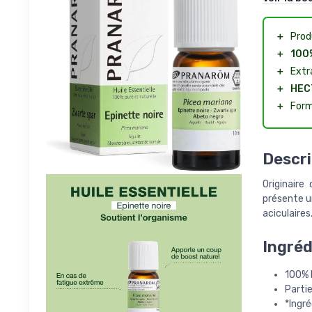
＋
Prod
＋
100
＋
Extr
＋
HEC
＋
For
Descri
Originaire
présente u
aciculaires
Ingréd
100% h
Partie 
*Ingré