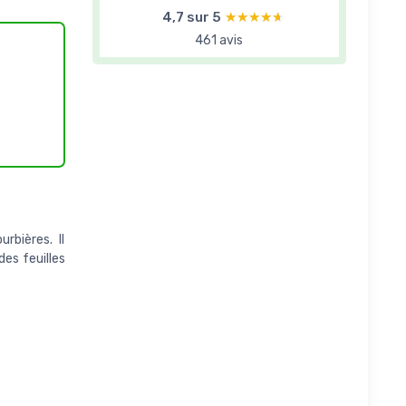
4,7 sur 5
★★★★★
★★★★★
461 avis
rbières. Il
es feuilles