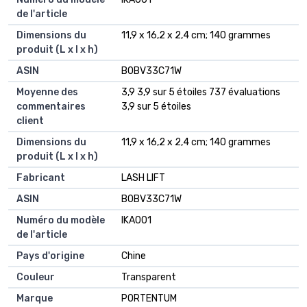
de l'article
Dimensions du
‎11,9 x 16,2 x 2,4 cm; 140 grammes
produit (L x l x h)
ASIN
‎B0BV33C71W
Moyenne des
3,9 3,9 sur 5 étoiles 737 évaluations
commentaires
3,9 sur 5 étoiles
client
Dimensions du
11,9 x 16,2 x 2,4 cm; 140 grammes
produit (L x l x h)
Fabricant
LASH LIFT
ASIN
B0BV33C71W
Numéro du modèle
IKA001
de l'article
Pays d'origine
Chine
Couleur
Transparent
Marque
PORTENTUM