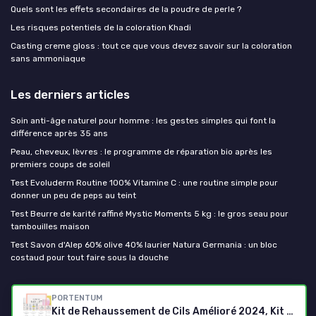
Quels sont les effets secondaires de la poudre de perle ?
Les risques potentiels de la coloration Khadi
Casting creme gloss : tout ce que vous devez savoir sur la coloration
sans ammoniaque
Les derniers articles
Soin anti-âge naturel pour homme : les gestes simples qui font la
différence après 35 ans
Peau, cheveux, lèvres : le programme de réparation bio après les
premiers coups de soleil
Test Evoluderm Routine 100% Vitamine C : une routine simple pour
donner un peu de peps au teint
Test Beurre de karité raffiné Mystic Moments 5 kg : le gros seau pour
tambouilles maison
Test Savon d'Alep 60% olive 40% laurier Natura Germania : un bloc
costaud pour tout faire sous la douche
Mes cosmetiques bio
PORTENTUM
Kit de Rehaussement de Cils Amélioré 2024, Kit Professionnel Semi-Permanent de Cils à Friser Adapté Pour un Usage en Salon et à La Maison