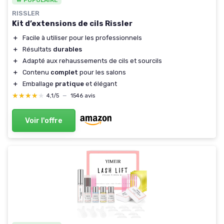
🔥 POPULAIRE
RISSLER
Kit d’extensions de cils Rissler
＋
Facile à utiliser pour les professionnels
＋
Résultats
durables
＋
Adapté aux rehaussements de cils et sourcils
＋
Contenu
complet
pour les salons
＋
Emballage
pratique
et élégant
★★★★★
★★★★★
4,1/5
—
1546 avis
Voir l'offre