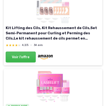
Kit Lifting des Cils, Kit Rehaussement de Cils,Set
Semi-Permanent pour Curling et Perming des
Cils,Le kit rehaussement de cils permet en
quelques étapes simples de rendre,Idéal pour
★★★★★
★★★★★
4,3/5
—
34 avis
Salons 1 paire
Voir l'offre