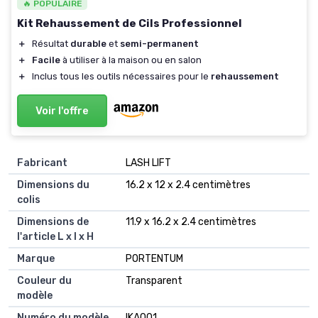
🔥 POPULAIRE
Kit Rehaussement de Cils Professionnel
＋
Résultat
durable
et
semi-permanent
＋
Facile
à utiliser à la maison ou en salon
＋
Inclus tous les outils nécessaires pour le
rehaussement
Voir l'offre
Fabricant
‎LASH LIFT
Dimensions du
‎16.2 x 12 x 2.4 centimètres
colis
Dimensions de
‎11.9 x 16.2 x 2.4 centimètres
l'article L x l x H
Marque
‎PORTENTUM
Couleur du
‎Transparent
modèle
Numéro du modèle
‎IKA001