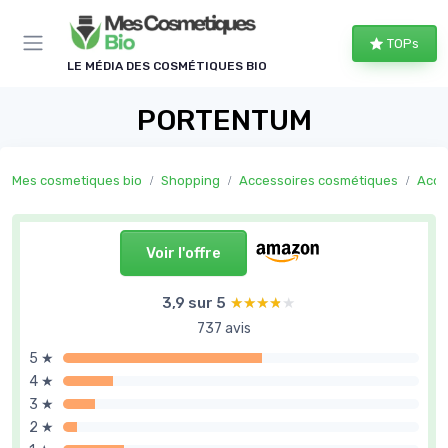
Panneau de gestion des cookies
TOPs
LE MÉDIA DES COSMÉTIQUES BIO
PORTENTUM
Mes cosmetiques bio
Shopping
Accessoires cosmétiques
Acce
Voir l'offre
3,9 sur 5
★★★★★
★★★★★
737 avis
5 ★
4 ★
3 ★
2 ★