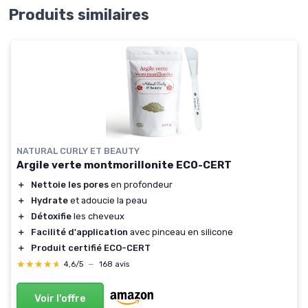
Produits similaires
NATURAL CURLY ET BEAUTY
Argile verte montmorillonite ECO-CERT
＋
Nettoie les pores
en profondeur
＋
Hydrate
et adoucie la peau
＋
Détoxifie
les cheveux
＋
Facilité d'application
avec pinceau en silicone
＋
Produit certifié ECO-CERT
★★★★★
★★★★★
4,6/5
—
168 avis
Voir l'offre