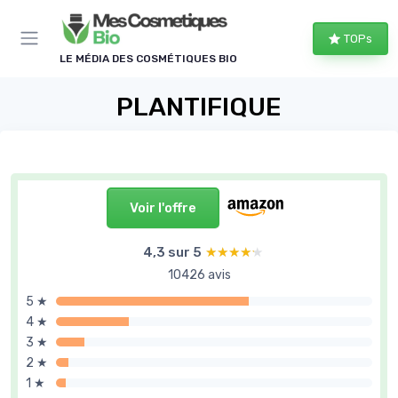
Panneau de gestion des cookies
TOPs
LE MÉDIA DES COSMÉTIQUES BIO
PLANTIFIQUE
Voir l'offre
4,3 sur 5
★★★★★
★★★★★
10426 avis
5 ★
4 ★
3 ★
2 ★
1 ★