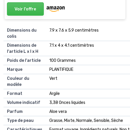
Voir l'offre
Dimensions du
‎7.9 x 7.6 x 5.9 centimètres
colis
Dimensions de
‎7.1 x 4 x 4.1 centimètres
l'article L x l x H
Poids de l'article
‎100 Grammes
Marque
‎PLANTIFIQUE
Couleur du
‎Vert
modèle
Format
‎Argile
Volume indicatif
‎3,38 Onces liquides
Parfum
‎Aloe vera
Type de peau
‎Grasse, Mixte, Normale, Sensible, Sèche
Caractéristiques
‎Format voyage, Ingrédients naturels, Non 