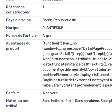
Référence
1
constructeur
Pays d'origine
Corée, République de
Marque
PLANTIFIQUE
Forme de l'article
Argile
Avantages du
(function(f) {var _np=
produit
(window.P._namespace("DetailPageProduc
{_np.guardFatal(f)(_np);}else{f(_np);}}(fu
A.on('a:truncate:po-attribute-truncate-2:u
!data.truncateInstance.getIfTextFits(); v
document.getElementById('po-attribute-s
seeMoreElement.style.display = isTruncated ? ''
l'argile naturelle détoxifient et nettoyent 
l'aloe vera hydratent profondément la peau.
Parfum
Aloe vera
Matériau non
Sans huile minérale, Sans parabène, Sans p
utilisé