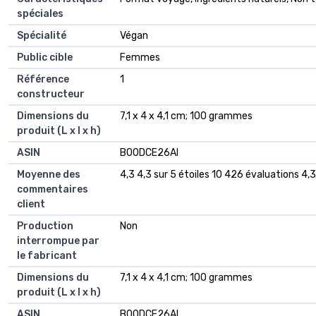
spéciales
Spécialité
‎Végan
Public cible
‎Femmes
Référence
‎1
constructeur
Dimensions du
‎7,1 x 4 x 4,1 cm; 100 grammes
produit (L x l x h)
ASIN
‎B00DCE26AI
Moyenne des
4,3 4,3 sur 5 étoiles 10 426 évaluations 4,3
commentaires
client
Production
Non
interrompue par
le fabricant
Dimensions du
7,1 x 4 x 4,1 cm; 100 grammes
produit (L x l x h)
ASIN
B00DCE26AI