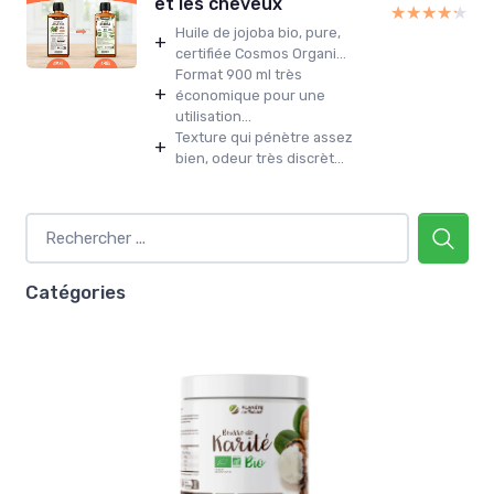
et les cheveux
★★★★★
★★★★★
Huile de jojoba bio, pure,
+
certifiée Cosmos Organi...
Format 900 ml très
+
économique pour une
utilisation...
Texture qui pénètre assez
+
bien, odeur très discrèt...
Catégories