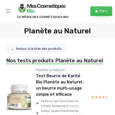
Panneau de gestion des cookies
TOPs
LE MÉDIA DES COSMÉTIQUES BIO
Planète au Naturel
←
Retour à la liste des produits
Nos tests produits Planète au Naturel
Planète au Naturel
Test Beurre de Karité
Bio Planète au Naturel :
un beurre multi-usage
simple et efficace
★★★★★
★★★★★
Texture qui fond bien et
+
s’étale facilement sur la...
Odeur quasi inexistante,
+