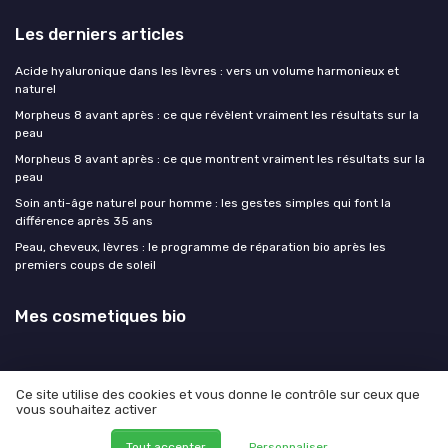
Les derniers articles
Acide hyaluronique dans les lèvres : vers un volume harmonieux et
naturel
Morpheus 8 avant après : ce que révèlent vraiment les résultats sur la
peau
Morpheus 8 avant après : ce que montrent vraiment les résultats sur la
peau
Soin anti-âge naturel pour homme : les gestes simples qui font la
différence après 35 ans
Peau, cheveux, lèvres : le programme de réparation bio après les
premiers coups de soleil
Mes cosmetiques bio
Ce site utilise des cookies et vous donne le contrôle sur ceux que
vous souhaitez activer
Mentions légales
Politique de confidentialité
© Mes cosmetiques bio 2026
Tout accepter
Personnaliser