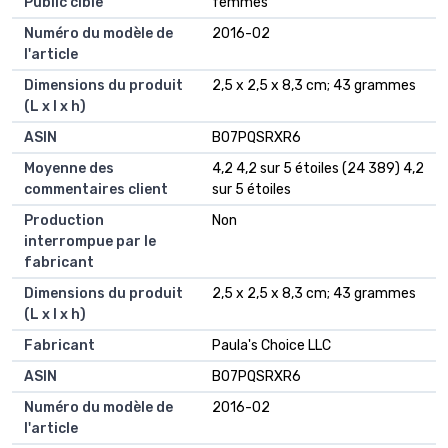
Public cible
‎femmes
Numéro du modèle de
‎2016-02
l'article
Dimensions du produit
‎2,5 x 2,5 x 8,3 cm; 43 grammes
(L x l x h)
ASIN
‎B07PQSRXR6
Moyenne des
4,2 4,2 sur 5 étoiles (24 389) 4,2
commentaires client
sur 5 étoiles
Production
Non
interrompue par le
fabricant
Dimensions du produit
2,5 x 2,5 x 8,3 cm; 43 grammes
(L x l x h)
Fabricant
Paula's Choice LLC
ASIN
B07PQSRXR6
Numéro du modèle de
2016-02
l'article