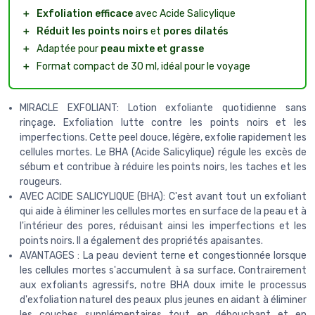
＋
Exfoliation efficace
avec Acide Salicylique
＋
Réduit les points noirs
et
pores dilatés
＋
Adaptée pour
peau mixte et grasse
＋
Format compact de 30 ml, idéal pour le voyage
MIRACLE EXFOLIANT: Lotion exfoliante quotidienne sans
rinçage. Exfoliation lutte contre les points noirs et les
imperfections. Cette peel douce, légère, exfolie rapidement les
cellules mortes. Le BHA (Acide Salicylique) régule les excès de
sébum et contribue à réduire les points noirs, les taches et les
rougeurs.
AVEC ACIDE SALICYLIQUE (BHA): C'est avant tout un exfoliant
qui aide à éliminer les cellules mortes en surface de la peau et à
l'intérieur des pores, réduisant ainsi les imperfections et les
points noirs. Il a également des propriétés apaisantes.
AVANTAGES : La peau devient terne et congestionnée lorsque
les cellules mortes s'accumulent à sa surface. Contrairement
aux exfoliants agressifs, notre BHA doux imite le processus
d'exfoliation naturel des peaux plus jeunes en aidant à éliminer
les couches supplémentaires tout en débouchant et en