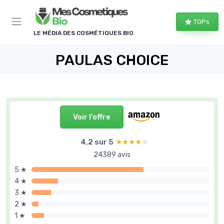
Panneau de gestion des cookies
TOPs
LE MÉDIA DES COSMÉTIQUES BIO
PAULAS CHOICE
Voir l'offre
4,2 sur 5
★★★★★
★★★★★
24389 avis
5 ★
4 ★
3 ★
2 ★
1 ★