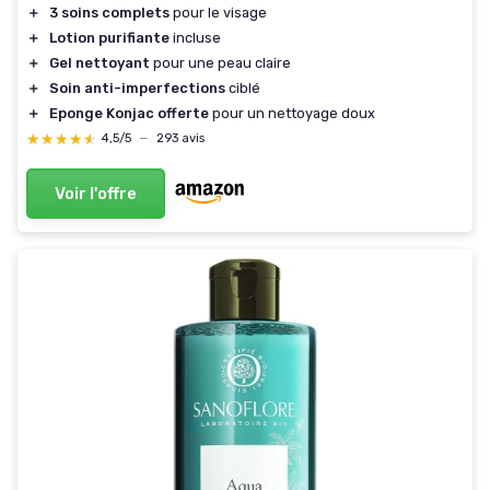
＋
3 soins complets
pour le visage
＋
Lotion purifiante
incluse
＋
Gel nettoyant
pour une peau claire
＋
Soin anti-imperfections
ciblé
＋
Eponge Konjac offerte
pour un nettoyage doux
★★★★★
★★★★★
4,5/5
—
293 avis
Voir l'offre