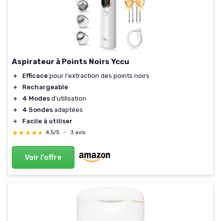
Aspirateur à Points Noirs Yccu
＋
Efficace
pour l'extraction des points noirs
＋
Rechargeable
＋
4 Modes
d'utilisation
＋
4 Sondes
adaptées
＋
Facile à utiliser
★★★★★
★★★★★
4,5/5
—
3 avis
Voir l'offre