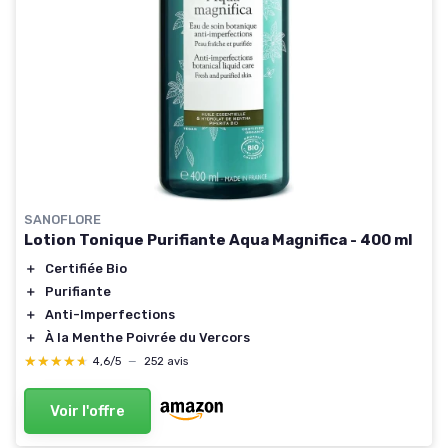
SANOFLORE
Lotion Tonique Purifiante Aqua Magnifica - 400 ml
＋
Certifiée Bio
＋
Purifiante
＋
Anti-Imperfections
＋
À la Menthe Poivrée du Vercors
★★★★★
★★★★★
4,6/5
—
252 avis
Voir l'offre