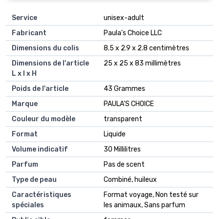
Service
‎unisex-adult
Fabricant
‎Paula's Choice LLC
Dimensions du colis
‎8.5 x 2.9 x 2.8 centimètres
Dimensions de l'article
‎25 x 25 x 83 millimètres
L x l x H
Poids de l'article
‎43 Grammes
Marque
‎PAULA'S CHOICE
Couleur du modèle
‎transparent
Format
‎Liquide
Volume indicatif
‎30 Millilitres
Parfum
‎Pas de scent
Type de peau
‎Combiné, huileux
Caractéristiques
‎Format voyage, Non testé sur
spéciales
les animaux, Sans parfum