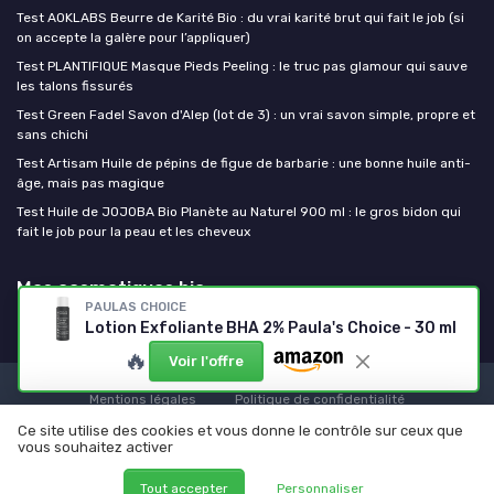
Test AOKLABS Beurre de Karité Bio : du vrai karité brut qui fait le job (si
on accepte la galère pour l’appliquer)
Test PLANTIFIQUE Masque Pieds Peeling : le truc pas glamour qui sauve
les talons fissurés
Test Green Fadel Savon d'Alep (lot de 3) : un vrai savon simple, propre et
sans chichi
Test Artisam Huile de pépins de figue de barbarie : une bonne huile anti-
âge, mais pas magique
Test Huile de JOJOBA Bio Planète au Naturel 900 ml : le gros bidon qui
fait le job pour la peau et les cheveux
Mes cosmetiques bio
PAULAS CHOICE
Lotion Exfoliante BHA 2% Paula's Choice - 30 ml
🔥
Voir l'offre
Mentions légales
Politique de confidentialité
© Mes cosmetiques bio 2026
Ce site utilise des cookies et vous donne le contrôle sur ceux que
vous souhaitez activer
Tout accepter
Personnaliser