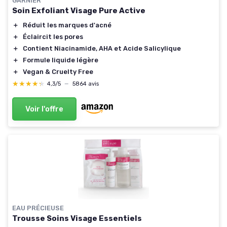
GARNIER
Soin Exfoliant Visage Pure Active
＋
Réduit les marques d'acné
＋
Éclaircit les pores
＋
Contient Niacinamide, AHA et Acide Salicylique
＋
Formule liquide légère
＋
Vegan & Cruelty Free
★★★★★
★★★★★
4,3/5
—
5864 avis
Voir l'offre
EAU PRÉCIEUSE
Trousse Soins Visage Essentiels