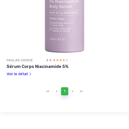
PAULAS CHOICE
4.4
☆☆☆☆☆
★★★★★
Sérum Corps Niacinamide 5%
Voir le détail
‹‹
‹
1
›
››