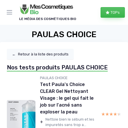
Panneau de gestion des cookies
TOPs
LE MÉDIA DES COSMÉTIQUES BIO
PAULAS CHOICE
←
Retour à la liste des produits
Nos tests produits PAULAS CHOICE
PAULAS CHOICE
Test Paula's Choice
CLEAR Gel Nettoyant
Visage : le gel qui fait le
job sur l'acné sans
exploser la peau
★★★★★
★★★★★
Nettoie bien le sébum et les
+
impuretés sans trop a...