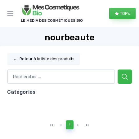
Panneau de gestion des cookies
TOPs
LE MÉDIA DES COSMÉTIQUES BIO
nourbeaute
←
Retour à la liste des produits
Catégories
‹‹
‹
1
›
››