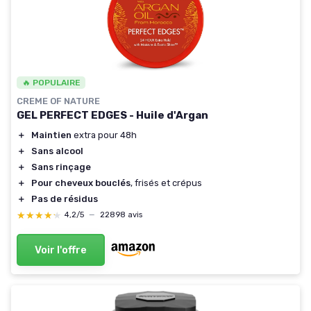
🔥 POPULAIRE
CREME OF NATURE
GEL PERFECT EDGES - Huile d'Argan
＋
Maintien
extra pour 48h
＋
Sans alcool
＋
Sans rinçage
＋
Pour cheveux bouclés
, frisés et crépus
＋
Pas de résidus
★★★★★
★★★★★
4,2/5
—
22898 avis
Voir l'offre