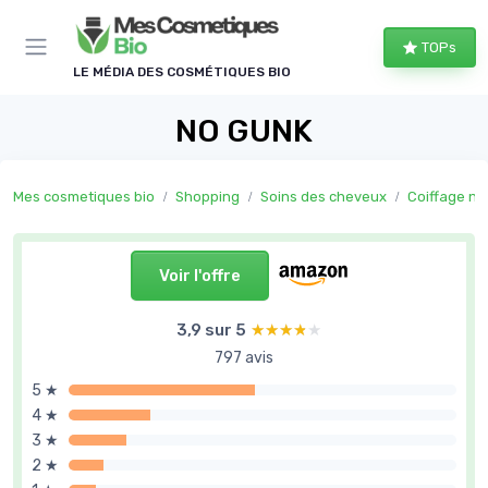
Panneau de gestion des cookies
TOPs
LE MÉDIA DES COSMÉTIQUES BIO
NO GUNK
Mes cosmetiques bio
Shopping
Soins des cheveux
Coiffage na
Voir l'offre
3,9 sur 5
★★★★★
★★★★★
797 avis
5 ★
4 ★
3 ★
2 ★