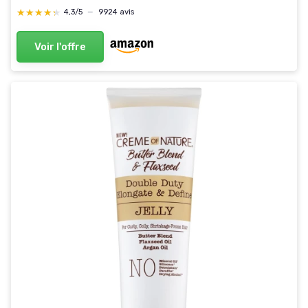
★★★★★
★★★★★
4,3/5
—
9924 avis
Voir l'offre