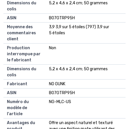
Dimensions du
‎5,2 x 4,6 x 2,4 cm; 50 grammes
colis
ASIN
‎B07GTRP95H
Moyenne des
3,9 3,9 sur 5 étoiles (797) 3,9 sur
commentaires
5 étoiles
client
Production
Non
interrompue par
le fabricant
Dimensions du
5,2 x 4,6 x 2,4 cm; 50 grammes
colis
Fabricant
NO GUNK
ASIN
B07GTRP95H
Numéro du
NG-MLC-US
modèle de
l'article
Avantages du
Offre un aspect naturel et texturé
produit
avec une finition mate utilisant des