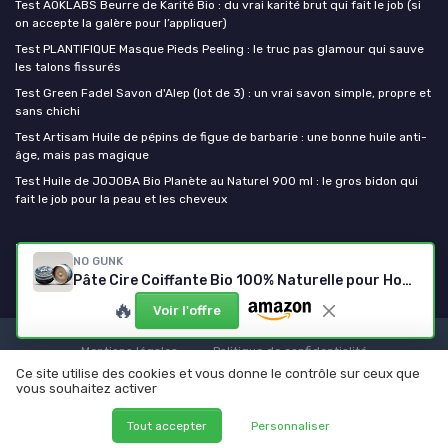
Test AOKLABS Beurre de Karité Bio : du vrai karité brut qui fait le job (si
on accepte la galère pour l’appliquer)
Test PLANTIFIQUE Masque Pieds Peeling : le truc pas glamour qui sauve
les talons fissurés
Test Green Fadel Savon d'Alep (lot de 3) : un vrai savon simple, propre et
sans chichi
Test Artisam Huile de pépins de figue de barbarie : une bonne huile anti-
âge, mais pas magique
Test Huile de JOJOBA Bio Planète au Naturel 900 ml : le gros bidon qui
fait le job pour la peau et les cheveux
Mes cosmetiques bio
NO GUNK
Pâte Cire Coiffante Bio 100% Naturelle pour Homme - 50g
🔥
Voir l'offre
Mentions légales
Politique de confidentialité
Ce site utilise des cookies et vous donne le contrôle sur ceux que
© Mes cosmetiques bio 2026
vous souhaitez activer
Tout accepter
Personnaliser