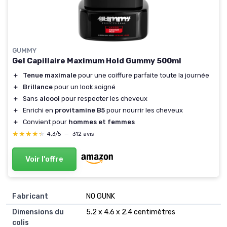
GUMMY
Gel Capillaire Maximum Hold Gummy 500ml
＋
Tenue maximale
pour une coiffure parfaite toute la journée
＋
Brillance
pour un look soigné
＋
Sans
alcool
pour respecter les cheveux
＋
Enrichi en
provitamine B5
pour nourrir les cheveux
＋
Convient pour
hommes et femmes
★★★★★
★★★★★
4,3/5
—
312 avis
Voir l'offre
Fabricant
‎NO GUNK
Dimensions du
‎5.2 x 4.6 x 2.4 centimètres
colis