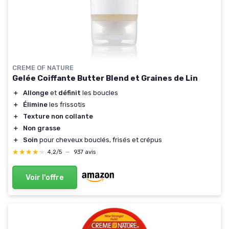
CREME OF NATURE
Gelée Coiffante Butter Blend et Graines de Lin
＋
Allonge
et
définit
les boucles
＋
Élimine
les frissotis
＋
Texture non collante
＋
Non grasse
＋
Soin
pour cheveux bouclés, frisés et crépus
★★★★★
★★★★★
4,2/5
—
937 avis
Voir l'offre