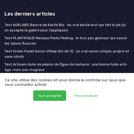
Les derniers articles
Test AOKLABS Beurre de Karité Bio : du vrai karité brut qui fait le job (si
on accepte la galère pour l’appliquer)
Test PLANTIFIQUE Masque Pieds Peeling : le truc pas glamour qui sauve
les talons fissurés
Test Green Fadel Savon d'Alep (lot de 3) : un vrai savon simple, propre et
sans chichi
Test Artisam Huile de pépins de figue de barbarie : une bonne huile anti-
âge, mais pas magique
Test Huile de JOJOBA Bio Planète au Naturel 900 ml : le gros bidon qui
Ce site utilise des cookies et vous donne le contrôle sur ceux que
fait le job pour la peau et les cheveux
vous souhaitez activer
Tout accepter
Personnaliser
Mes cosmetiques bio
Mentions légales
Politique de confidentialité