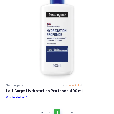
Neutrogena
4.5
☆☆☆☆☆
★★★★★
Lait Corps Hydratation Profonde 400 ml
Voir le détail
‹‹
‹
1
›
››