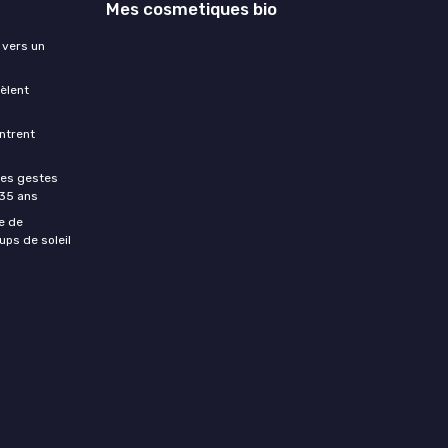
Mes cosmetiques bio
 vers un
èlent
ntrent
les gestes
 35 ans
e de
ups de soleil