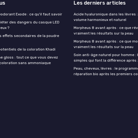
lus
Les derniers articles
éodorant Exode : ce qu'il faut savoir
Acide hyaluronique dans les lèvres :
volume harmonieux et naturel
quiéter des dangers du casque LED
veux ?
Morpheus 8 avant après : ce que rév
vraiment les résultats sur la peau
s effets secondaires de la poudre
Morpheus 8 avant après : ce que mo
vraiment les résultats sur la peau
otentiels de la coloration Khadi
Soin anti-âge naturel pour homme : 
e gloss : tout ce que vous devez
simples qui font la différence après
a coloration sans ammoniaque
Peau, cheveux, lèvres : le programm
réparation bio après les premiers co