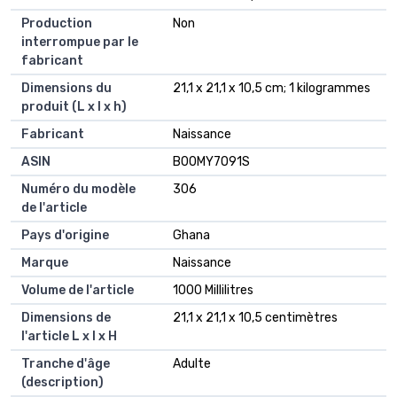
Production
Non
interrompue par le
fabricant
Dimensions du
21,1 x 21,1 x 10,5 cm; 1 kilogrammes
produit (L x l x h)
Fabricant
Naissance
ASIN
B00MY7O91S
Numéro du modèle
306
de l'article
Pays d'origine
Ghana
Marque
Naissance
Volume de l'article
1000 Millilitres
Dimensions de
21,1 x 21,1 x 10,5 centimètres
l'article L x l x H
Tranche d'âge
Adulte
(description)