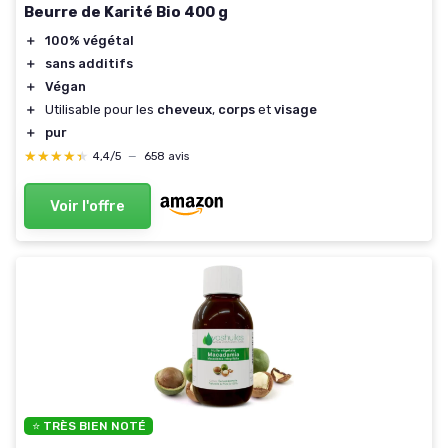
Beurre de Karité Bio 400 g
＋
100% végétal
＋
sans additifs
＋
Végan
＋
Utilisable pour les
cheveux
,
corps
et
visage
＋
pur
★★★★★
★★★★★
4,4/5
—
658 avis
Voir l'offre
⭐ TRÈS BIEN NOTÉ