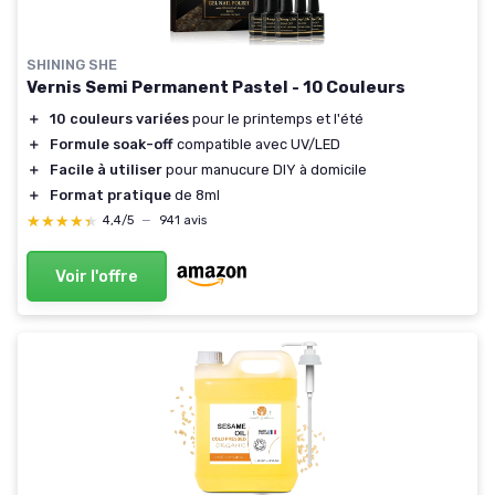
SHINING SHE
Vernis Semi Permanent Pastel - 10 Couleurs
＋
10 couleurs variées
pour le printemps et l'été
＋
Formule soak-off
compatible avec UV/LED
＋
Facile à utiliser
pour manucure DIY à domicile
＋
Format pratique
de 8ml
★★★★★
★★★★★
4,4/5
—
941 avis
Voir l'offre