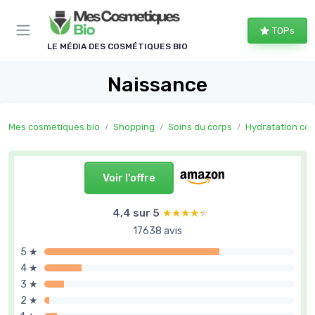
Panneau de gestion des cookies
TOPs
LE MÉDIA DES COSMÉTIQUES BIO
Naissance
Mes cosmetiques bio
Shopping
Soins du corps
Hydratation cor
Voir l'offre
4,4 sur 5
★★★★★
★★★★★
17638 avis
5 ★
4 ★
3 ★
2 ★