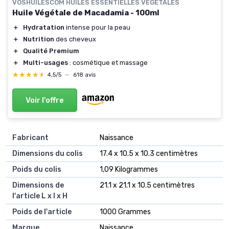
VOSHUILESCOM HUILES ESSENTIELLES VEGETALES
Huile Végétale de Macadamia - 100ml
＋
Hydratation
intense pour la peau
＋
Nutrition
des cheveux
＋
Qualité Premium
＋
Multi-usages
: cosmétique et massage
★★★★★
★★★★★
4,5/5
—
618 avis
Voir l'offre
Fabricant
‎Naissance
Dimensions du colis
‎17.4 x 10.5 x 10.3 centimètres
Poids du colis
‎1,09 Kilogrammes
Dimensions de
‎21.1 x 21.1 x 10.5 centimètres
l'article L x l x H
Poids de l'article
‎1000 Grammes
Marque
‎Naissance