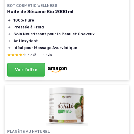
BOT COSMETIC WELLNESS
Huile de Sésame Bio 2000 ml
＋
100% Pure
＋
Pressée à Froid
＋
Soin Nourrissant pour la Peau et Cheveux
＋
Antioxydant
＋
Idéal pour Massage Ayurvédique
★★★★★
★★★★★
4,4/5
—
1 avis
Voir l'offre
PLANÈTE AU NATUREL