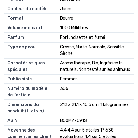
Couleur du modèle
‎Jaune
Format
‎Beurre
Volume indicatif
‎1000 Millilitres
Parfum
‎Fort, noisette et fumé
Type de peau
‎Grasse, Mixte, Normale, Sensible,
Sèche
Caractéristiques
‎Aromathérapie, Bio, Ingrédients
spéciales
naturels, Non testé sur les animaux
Public cible
‎Femmes
Numéro du modèle
‎306
de l'article
Dimensions du
‎21,1 x 21,1 x 10,5 cm; 1 kilogrammes
produit (L x l x h)
ASIN
‎B00MY7O91S
Moyenne des
4,4 4,4 sur 5 étoiles 17 638
commentaires client
évaluations 4,4 sur 5 étoiles