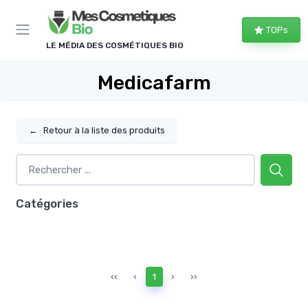
Panneau de gestion des cookies
TOPs
LE MÉDIA DES COSMÉTIQUES BIO
Medicafarm
←
Retour à la liste des produits
Catégories
‹‹
‹
1
›
››