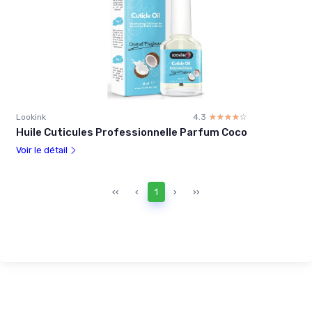
Lookink
4.3
☆☆☆☆☆
★★★★★
Huile Cuticules Professionnelle Parfum Coco
Voir le détail
‹‹
‹
1
›
››