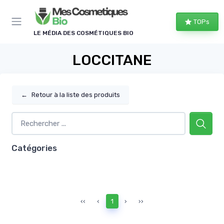
Panneau de gestion des cookies
TOPs
LE MÉDIA DES COSMÉTIQUES BIO
LOCCITANE
←
Retour à la liste des produits
Catégories
‹‹
‹
1
›
››