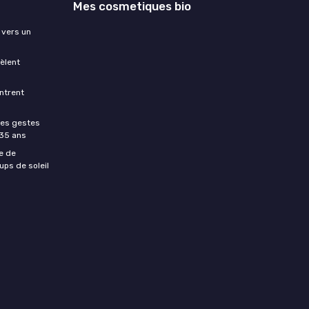
Mes cosmetiques bio
 vers un
èlent
ntrent
les gestes
 35 ans
e de
ups de soleil