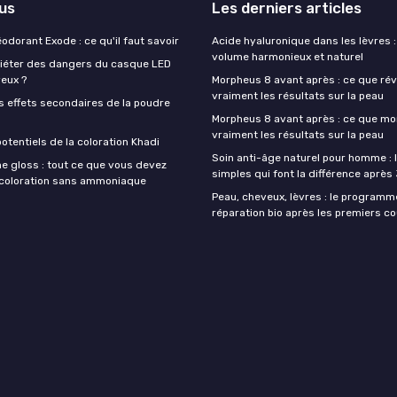
lus
Les derniers articles
éodorant Exode : ce qu'il faut savoir
Acide hyaluronique dans les lèvres :
volume harmonieux et naturel
quiéter des dangers du casque LED
veux ?
Morpheus 8 avant après : ce que rév
vraiment les résultats sur la peau
s effets secondaires de la poudre
Morpheus 8 avant après : ce que mo
vraiment les résultats sur la peau
otentiels de la coloration Khadi
Soin anti-âge naturel pour homme : 
e gloss : tout ce que vous devez
simples qui font la différence après
a coloration sans ammoniaque
Peau, cheveux, lèvres : le programm
réparation bio après les premiers co