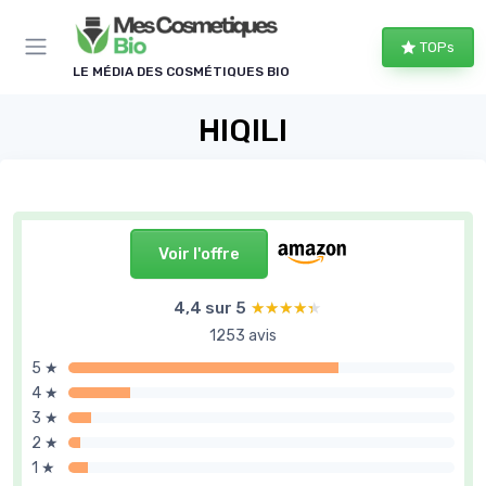
Panneau de gestion des cookies
TOPs
LE MÉDIA DES COSMÉTIQUES BIO
HIQILI
Voir l'offre
4,4 sur 5
★★★★★
★★★★★
1253 avis
5 ★
4 ★
3 ★
2 ★
1 ★