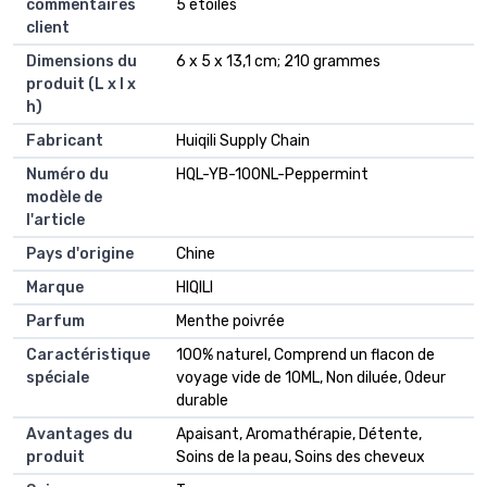
commentaires
5 étoiles
client
Dimensions du
6 x 5 x 13,1 cm; 210 grammes
produit (L x l x
h)
Fabricant
Huiqili Supply Chain
Numéro du
HQL-YB-100NL-Peppermint
modèle de
l'article
Pays d'origine
Chine
Marque
HIQILI
Parfum
Menthe poivrée
Caractéristique
100% naturel, Comprend un flacon de
spéciale
voyage vide de 10ML, Non diluée, Odeur
durable
Avantages du
Apaisant, Aromathérapie, Détente,
produit
Soins de la peau, Soins des cheveux