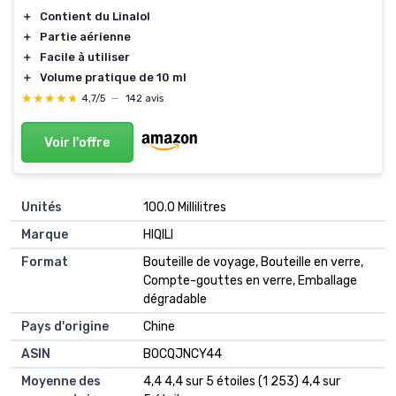
＋
Contient du Linalol
＋
Partie aérienne
＋
Facile à utiliser
＋
Volume pratique de 10 ml
★★★★★
★★★★★
4,7/5
—
142 avis
Voir l'offre
Unités
‎100.0 Millilitres
Marque
‎HIQILI
Format
‎Bouteille de voyage, Bouteille en verre,
Compte-gouttes en verre, Emballage
dégradable
Pays d'origine
‎Chine
ASIN
B0CQJNCY44
Moyenne des
4,4 4,4 sur 5 étoiles (1 253) 4,4 sur