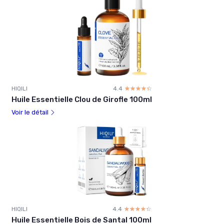
HIQILI
4.4
☆☆☆☆☆
★★★★★
Huile Essentielle Clou de Girofle 100ml
Voir le détail
HIQILI
4.4
☆☆☆☆☆
★★★★★
Huile Essentielle Bois de Santal 100ml