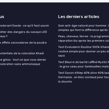
lus
Les derniers articles
éodorant Exode : ce qu'il faut savoir
Soin anti-âge naturel pour homme : 
simples qui font la différence après
quiéter des dangers du casque LED
veux ?
Peau, cheveux, lèvres : le programm
réparation bio après les premiers co
s effets secondaires de la poudre
Test Evoluderm Routine 100% Vitami
routine simple pour donner un peu d
otentiels de la coloration Khadi
teint
e gloss : tout ce que vous devez
Test Beurre de karité raffiné Mysti
a coloration sans ammoniaque
: le gros seau pour tambouilles mai
Test Savon d'Alep 60% olive 40% lau
Germania : un bloc costaud pour tou
la douche