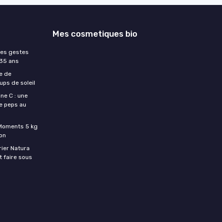
Mes cosmetiques bio
les gestes
 35 ans
e de
ups de soleil
ne C : une
e peps au
c Moments 5 kg
son
rier Natura
t faire sous