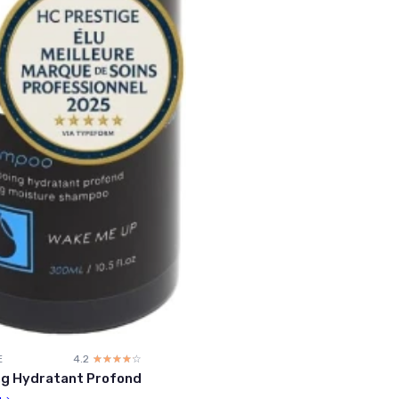
E
4.2
☆☆☆☆☆
★★★★★
g Hydratant Profond