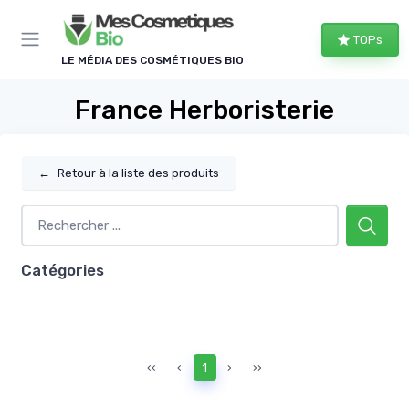
Panneau de gestion des cookies
TOPs
LE MÉDIA DES COSMÉTIQUES BIO
France Herboristerie
←
Retour à la liste des produits
Catégories
‹‹
‹
1
›
››