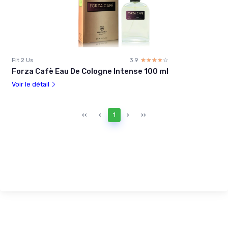
Fit 2 Us
3.9
☆☆☆☆☆
★★★★★
Forza Cafè Eau De Cologne Intense 100 ml
Voir le détail
‹‹
‹
1
›
››