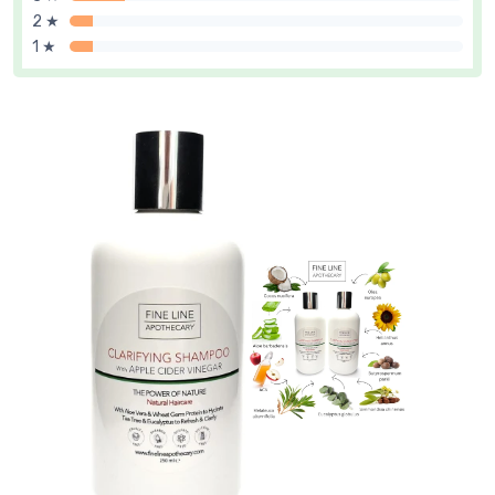
2 ★
1 ★