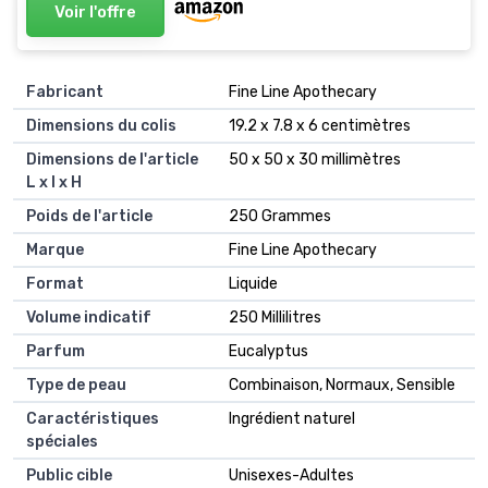
Voir l'offre
Fabricant
‎Fine Line Apothecary
Dimensions du colis
‎19.2 x 7.8 x 6 centimètres
Dimensions de l'article
‎50 x 50 x 30 millimètres
L x l x H
Poids de l'article
‎250 Grammes
Marque
‎Fine Line Apothecary
Format
‎Liquide
Volume indicatif
‎250 Millilitres
Parfum
‎Eucalyptus
Type de peau
‎Combinaison, Normaux, Sensible
Caractéristiques
‎Ingrédient naturel
spéciales
Public cible
‎Unisexes-Adultes