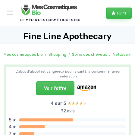
Panneau de gestion des cookies
TOPs
LE MÉDIA DES COSMÉTIQUES BIO
Fine Line Apothecary
Mes cosmetiques bio
Shopping
Soins des cheveux
Nettoyants
L’abus d’alcool est dangereux pour la santé, à consommer avec
modération.
Voir l'offre
4 sur 5
★★★★★
★★★★★
92 avis
5 ★
4 ★
3 ★