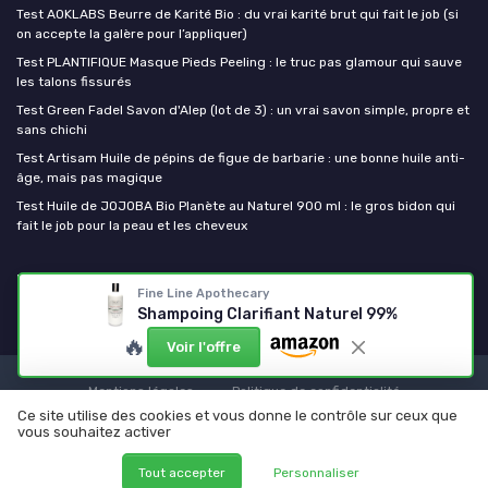
Test AOKLABS Beurre de Karité Bio : du vrai karité brut qui fait le job (si
on accepte la galère pour l’appliquer)
Test PLANTIFIQUE Masque Pieds Peeling : le truc pas glamour qui sauve
les talons fissurés
Test Green Fadel Savon d'Alep (lot de 3) : un vrai savon simple, propre et
sans chichi
Test Artisam Huile de pépins de figue de barbarie : une bonne huile anti-
âge, mais pas magique
Test Huile de JOJOBA Bio Planète au Naturel 900 ml : le gros bidon qui
fait le job pour la peau et les cheveux
Mes cosmetiques bio
Fine Line Apothecary
Shampoing Clarifiant Naturel 99%
🔥
Voir l'offre
Mentions légales
Politique de confidentialité
Ce site utilise des cookies et vous donne le contrôle sur ceux que
© Mes cosmetiques bio 2026
vous souhaitez activer
Tout accepter
Personnaliser