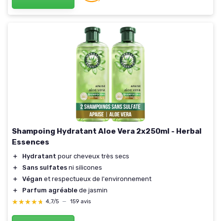
Shampoing Hydratant Aloe Vera 2x250ml - Herbal
Essences
＋
Hydratant
pour cheveux très secs
＋
Sans sulfates
ni silicones
＋
Végan
et respectueux de l'environnement
＋
Parfum agréable
de jasmin
★★★★★
★★★★★
4,7/5
—
159 avis