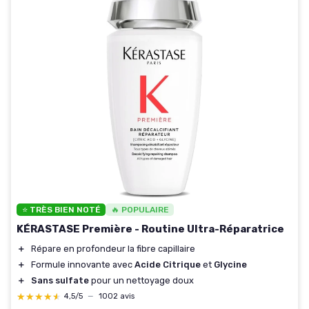
⭐ TRÈS BIEN NOTÉ
🔥 POPULAIRE
KÉRASTASE Première - Routine Ultra-Réparatrice
＋
Répare en profondeur la fibre capillaire
＋
Formule innovante avec
Acide Citrique
et
Glycine
＋
Sans sulfate
pour un nettoyage doux
★★★★★
★★★★★
4,5/5
—
1002 avis