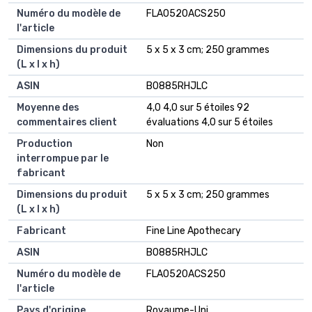
Numéro du modèle de
‎FLA0520ACS250
l'article
Dimensions du produit
‎5 x 5 x 3 cm; 250 grammes
(L x l x h)
ASIN
‎B0885RHJLC
Moyenne des
4,0 4,0 sur 5 étoiles 92
commentaires client
évaluations 4,0 sur 5 étoiles
Production
Non
interrompue par le
fabricant
Dimensions du produit
5 x 5 x 3 cm; 250 grammes
(L x l x h)
Fabricant
Fine Line Apothecary
ASIN
B0885RHJLC
Numéro du modèle de
FLA0520ACS250
l'article
Pays d'origine
Royaume-Uni