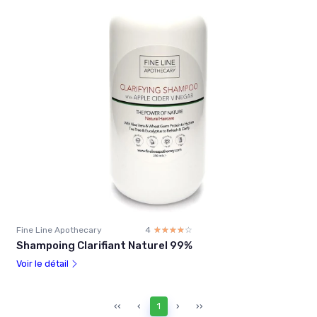
Fine Line Apothecary
4
☆☆☆☆☆
★★★★★
Shampoing Clarifiant Naturel 99%
Voir le détail
‹‹
‹
1
›
››