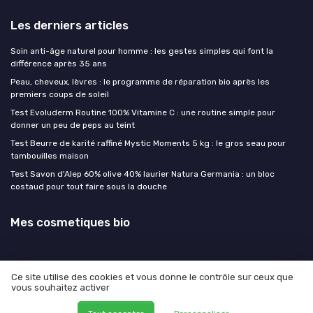
Les derniers articles
Soin anti-âge naturel pour homme : les gestes simples qui font la
différence après 35 ans
Peau, cheveux, lèvres : le programme de réparation bio après les
premiers coups de soleil
Test Evoluderm Routine 100% Vitamine C : une routine simple pour
donner un peu de peps au teint
Test Beurre de karité raffiné Mystic Moments 5 kg : le gros seau pour
tambouilles maison
Test Savon d'Alep 60% olive 40% laurier Natura Germania : un bloc
costaud pour tout faire sous la douche
Mes cosmetiques bio
Ce site utilise des cookies et vous donne le contrôle sur ceux que
vous souhaitez activer
Mentions légales
Politique de confidentialité
© Mes cosmetiques bio 2026