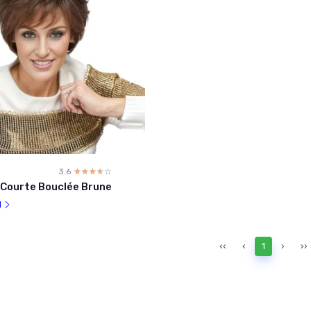
3.6
☆☆☆☆☆
★★★★★
 Courte Bouclée Brune
l
‹‹
‹
1
›
››