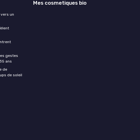
Mes cosmetiques bio
 vers un
èlent
ntrent
les gestes
 35 ans
e de
ups de soleil