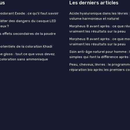
lus
Les derniers articles
éodorant Exode : ce qu'il faut savoir
Acide hyaluronique dans les lèvres :
volume harmonieux et naturel
quiéter des dangers du casque LED
veux ?
Morpheus 8 avant après : ce que rév
vraiment les résultats sur la peau
s effets secondaires de la poudre
Morpheus 8 avant après : ce que mo
vraiment les résultats sur la peau
otentiels de la coloration Khadi
Soin anti-âge naturel pour homme : 
e gloss : tout ce que vous devez
simples qui font la différence après
a coloration sans ammoniaque
Peau, cheveux, lèvres : le programm
réparation bio après les premiers co